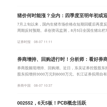
猪价何时能涨？业内：四季度至明年初或
7月上旬以来，国内生猪市场价格在短期回暖后再度
周期反转预期。卓创资讯监测，8月5日全国生猪出栏均价
度逼近10元关口。此前一轮反弹，被业内普遍视...
证券时报
08-07 11:11
券商增持、回购进行时！分析师：看好券
券商股频现增持、回购潮。近日，东吴证券控股股东拟
股东拟增持3000万元到6000万元。长江证券拟用自
安证券、国金证券正在回购中。上述增持回购的理...
券商中国
08-07 10:37
002552，6天5板！PCB概念活跃