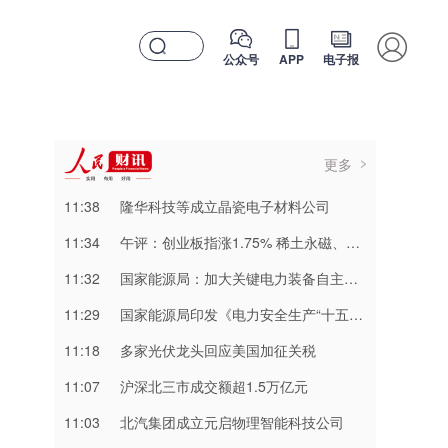
公众号
APP
电子报
更多
11:38
隆华科技等成立晶瓷电子材料公司
11:34
午评：创业板指涨1.75% 稀土永磁、PCB等概念板块走强
11:32
国家能源局：加大关键电力装备自主研发 推动电力芯片、特高压组部件等关键技术突破
11:29
国家能源局印发《电力安全生产“十五五”行动计划》
11:18
多家光伏龙头回应美国加征关税
11:07
​沪深北三市成交额超1.5万亿元
11:03
北汽集团成立元启物理智能科技公司