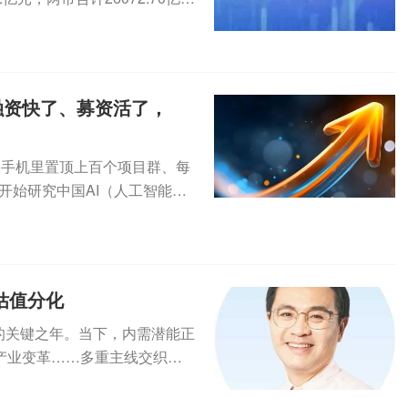
融资快了、募资活了，
到手机里置顶上百个项目群、每
开始研究中国AI（人工智能）
..
估值分化
级的关键之年。当下，内需潜能正
产业变革……多重主线交织并
..