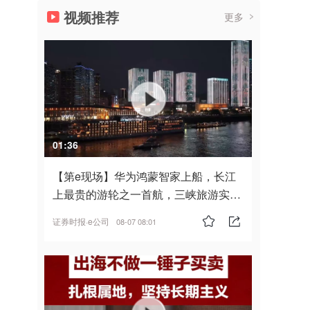
视频推荐
更多
01:36
【第e现场】华为鸿蒙智家上船，长江
上最贵的游轮之一首航，三峡旅游实
现“双旗舰并进”
证券时报·e公司
08-07 08:01