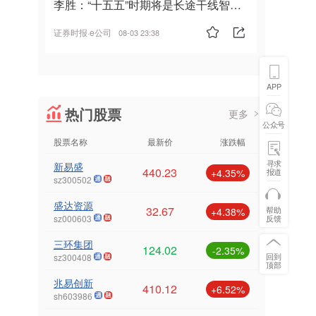
李胜：“十五五”时期将是长途干线智能
驾驶的发展风口
证券时报·e公司
08-03 23:38
APP
热门股票
更多
公众号
股票名称
最新价
涨跌幅
寻求
新易盛
440.23
报道
+4.35%
sz300502
盛达资源
32.67
帮助
+4.38%
反馈
sz000603
三环集团
124.02
-2.35%
回到
sz300408
顶部
兆易创新
410.12
+6.52%
sh603986