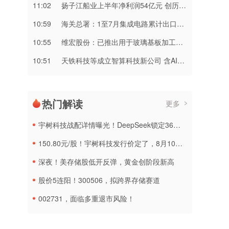
11:02
扬子江船业上半年净利润54亿元 创历史新高
10:59
海关总署：1至7月集成电路累计出口金额达2160.2亿美元 同比增长99.5%
10:55
维宏股份：已推出用于玻璃基板加工的切裂一体化产品
10:51
天铁科技等成立智算科技新公司 含AI相关业务
热门解读
更多
宇树科技战配详情曝光！DeepSeek锁定36个月，社保基金多个组合参与
150.80元/股！宇树科技发行价定了，8月10日申购
深夜！美存储股低开反弹，黄金创阶段新高
股价5连阳！300506，拟跨界存储赛道
002731，面临多重退市风险！