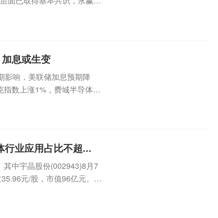
”层面已取得基本共识，永赢、
.
，加息或生变
期影响，美联储加息预期降
克指数上涨1%，费城半导体指
...
行业应用占比不超...
宇晶股份(002943)8月7
5.96元/股，市值96亿元。8