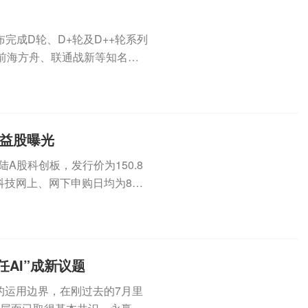
完成D轮、D+轮及D++轮系列
前海方舟、联通战新等知名产
..
受益股曝光
登陆A股科创板，发行价为150.8
科技网上、网下申购日均为8月
AI”成新议题
的运用边界，在刚过去的7月里