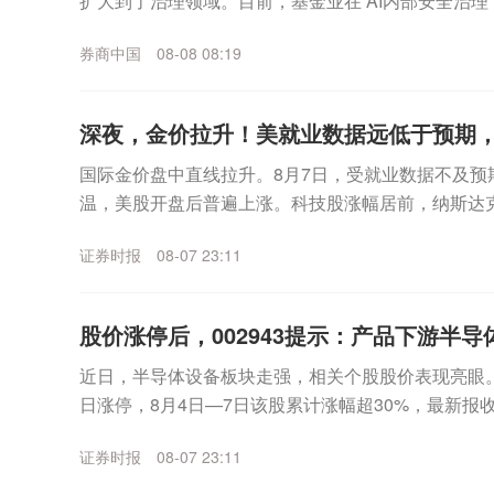
扩大到了治理领域。目前，基金业在“AI内部安全治理
银华等代表性公募，还通过治理实践为行业输出了代..
券商中国
08-08 08:19
深夜，金价拉升！美就业数据远低于预期
国际金价盘中直线拉升。8月7日，受就业数据不及预
温，美股开盘后普遍上涨。科技股涨幅居前，纳斯达
数走高。个股方面，SpaceX无惧首个解禁期到来，股价
证券时报
08-07 23:11
股价涨停后，002943提示：产品下游半导体
近日，半导体设备板块走强，相关个股股价表现亮眼。其中
日涨停，8月4日—7日该股累计涨幅超30%，最新报收3
月7日晚间，宇晶股份发布股价异动...
证券时报
08-07 23:11