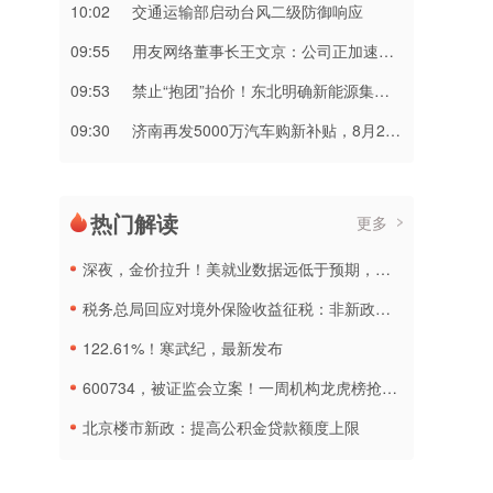
10:02
交通运输部启动台风二级防御响应
09:55
用友网络董事长王文京：公司正加速转型 企业AI业务占比快速提升
09:53
禁止“抱团”抬价！东北明确新能源集中报价仅限同省同集团
09:30
济南再发5000万汽车购新补贴，8月20日起申报
热门解读
更多
深夜，金价拉升！美就业数据远低于预期，加息或生变
税务总局回应对境外保险收益征税：非新政策，无需过度解读
122.61%！寒武纪，最新发布
600734，被证监会立案！一周机构龙虎榜抢筹名单出炉
北京楼市新政：提高公积金贷款额度上限