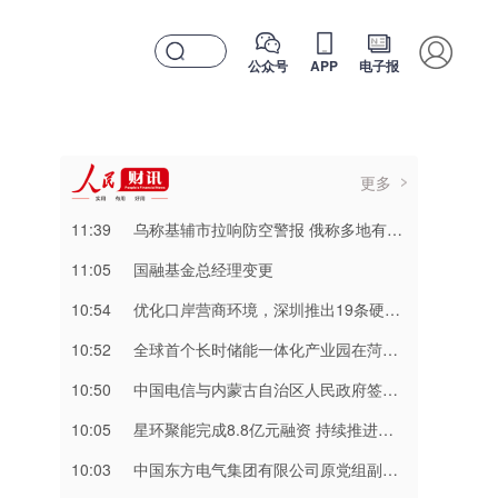
公众号
APP
电子报
更多
11:39
乌称基辅市拉响防空警报 俄称多地有导弹来袭
11:05
国融基金总经理变更
10:54
优化口岸营商环境，深圳推出19条硬举措
10:52
全球首个长时储能一体化产业园在菏泽量产
10:50
中国电信与内蒙古自治区人民政府签署战略合作协议
10:05
星环聚能完成8.8亿元融资 持续推进聚变能源工程化
10:03
中国东方电气集团有限公司原党组副书记、董事宋致远接受中央纪委国家监委纪律审查和监察调查