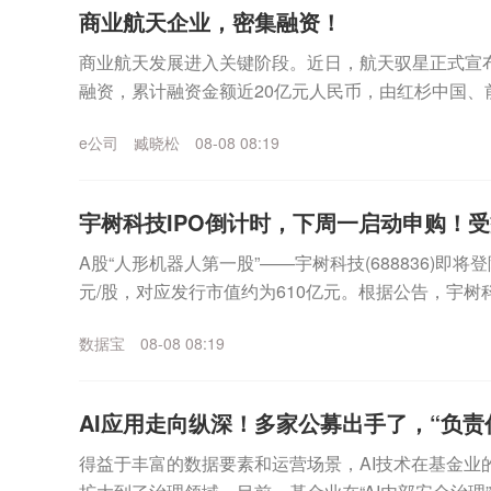
商业航天企业，密集融资！
商业航天发展进入关键阶段。近日，航天驭星正式宣布
融资，累计融资金额近20亿元人民币，由红杉中国、
业资本与头部机构参与。证券时报记者注意到，在商业.
e公司
臧晓松
08-08 08:19
宇树科技IPO倒计时，下周一启动申购！
A股“人形机器人第一股”——宇树科技(688836)即将
元/股，对应发行市值约为610亿元。根据公告，宇树
10日，缴款截止日均为8月12日...
数据宝
08-08 08:19
AI应用走向纵深！多家公募出手了，“负责任
得益于丰富的数据要素和运营场景，AI技术在基金业