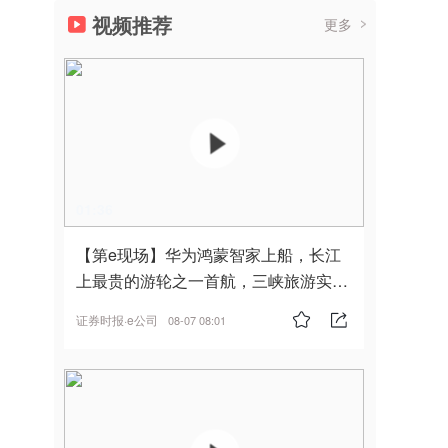
视频推荐
更多
01:36
【第e现场】华为鸿蒙智家上船，长江
上最贵的游轮之一首航，三峡旅游实
现“双旗舰并进”
证券时报·e公司
08-07 08:01