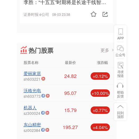
李胜：“十五五”时期将是长途干线智能
驾驶的发展风口
证券时报·e公司
08-03 23:38
APP
热门股票
更多
公众号
股票名称
最新价
涨跌幅
寻求
爱丽家居
24.82
报道
+0.12%
sh603221
沃格光电
95.07
帮助
+10.00%
反馈
sh603773
机器人
15.79
+0.77%
回到
sz300024
顶部
东山精密
195.27
+4.04%
sz002384