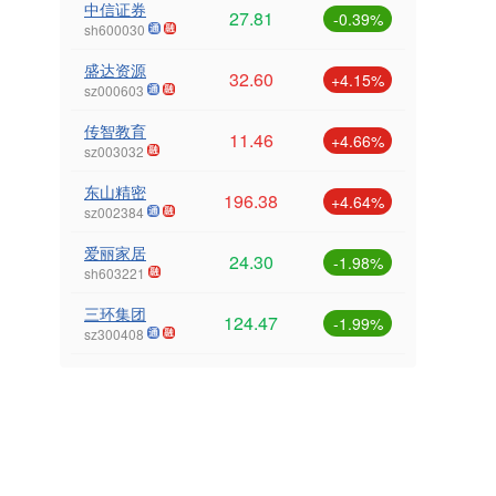
中信证券
27.81
-0.39%
sh600030
盛达资源
32.60
+4.15%
sz000603
传智教育
11.46
+4.66%
sz003032
东山精密
196.38
+4.64%
sz002384
爱丽家居
24.30
-1.98%
sh603221
三环集团
124.47
-1.99%
sz300408