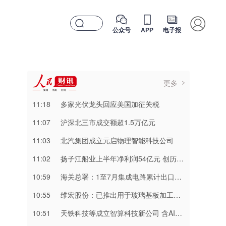
公众号
APP
电子报
更多
11:18
多家光伏龙头回应美国加征关税
11:07
​沪深北三市成交额超1.5万亿元
11:03
北汽集团成立元启物理智能科技公司
11:02
扬子江船业上半年净利润54亿元 创历史新高
10:59
海关总署：1至7月集成电路累计出口金额达2160.2亿美元 同比增长99.5%
10:55
维宏股份：已推出用于玻璃基板加工的切裂一体化产品
10:51
天铁科技等成立智算科技新公司 含AI相关业务