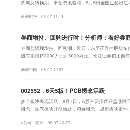
周期反转预期。卓创资讯监测，8月5日全国生猪出栏均价
度逼近10元关口。此前一轮反弹，被业内普遍视...
证券时报
08-07 11:11
券商增持、回购进行时！分析师：看好券
券商股频现增持、回购潮。近日，东吴证券控股股东拟
股东拟增持3000万元到6000万元。长江证券拟用自
安证券、国金证券正在回购中。上述增持回购的理...
券商中国
08-07 10:37
002552，6天5板！PCB概念活跃
多个板块表现活跃。8月7日，A股主要指数开盘涨跌
概念、油气板块开盘活跃，粮食概念、煤炭板块走弱
60%。PCB概念持续活跃盘初，PCB概念持续活跃...
e公司
梅双
08-07 10:37