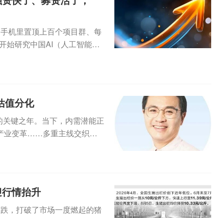
到手机里置顶上百个项目群、每
开始研究中国AI（人工智能）
..
估值分化
级的关键之年。当下，内需潜能正
产业变革……多重主线交织并
..
迎行情抬升
反跌，打破了市场一度燃起的猪