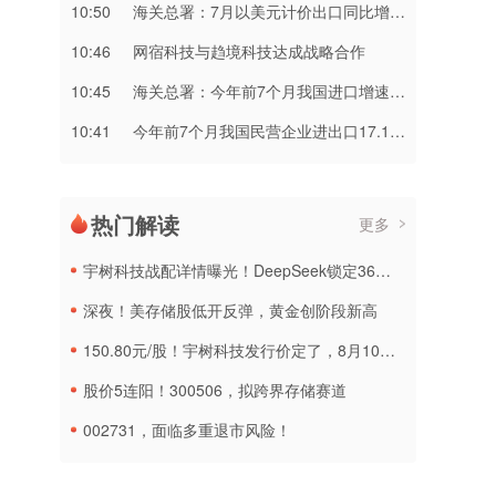
10:50
海关总署：7月以美元计价出口同比增23.9%
10:46
网宿科技与趋境科技达成战略合作
10:45
海关总署：今年前7个月我国进口增速快于出口8个百分点
10:41
今年前7个月我国民营企业进出口17.16万亿元 同比增长17.2%
热门解读
更多
宇树科技战配详情曝光！DeepSeek锁定36个月，社保基金多个组合参与
深夜！美存储股低开反弹，黄金创阶段新高
150.80元/股！宇树科技发行价定了，8月10日申购
股价5连阳！300506，拟跨界存储赛道
002731，面临多重退市风险！