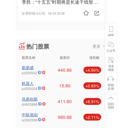
李胜：“十五五”时期将是长途干线智能
驾驶的发展风口
证券时报·e公司
08-03 23:38
APP
热门股票
更多
公众号
股票名称
最新价
涨跌幅
寻求
新易盛
440.86
报道
+4.50%
sz300502
机器人
15.80
帮助
+0.83%
反馈
sz300024
兆易创新
411.60
+6.91%
回到
sh603986
顶部
中际旭创
980.88
+2.71%
sz300308