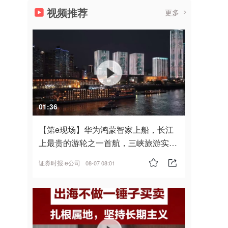
视频推荐
更多
01:36
【第e现场】华为鸿蒙智家上船，长江
上最贵的游轮之一首航，三峡旅游实
现“双旗舰并进”
证券时报·e公司
08-07 08:01