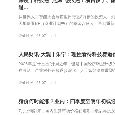
退...
从世界人工智能大会展馆里日行近3万步的投资人，
天加班看BP（商业计划书）的基金合伙人，再到重新
和机器人机会的海内外LP（有限合伙人）⋯⋯最近几个.
证券时报
08-07 11:11
人民财讯·大观丨朱宁：理性看待科技赛道
2026年是“十五五”开局之年，也是中国经济转型升
在激活、产业对外开放逐步深化、人工智能深度重塑
进，共同勾勒出一幅机遇与挑战并存的图景。证券时报.
证券时报
08-07 11:11
猪价何时能涨？业内：四季度至明年初或
7月上旬以来，国内生猪市场价格在短期回暖后再度