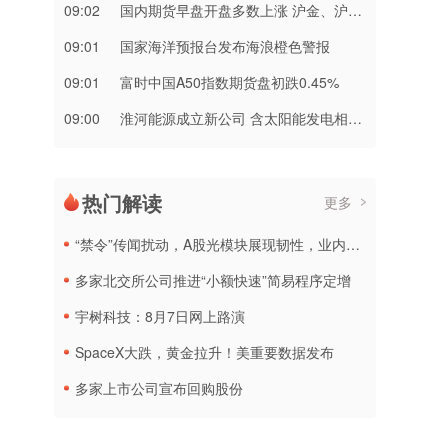
09:02
​国内期货早盘开盘多数上涨 沪金、沪银涨超4%
09:01
国家海洋预报台发布海浪橙色警报
09:01
富时中国A50指数期货盘初跌0.45%
09:00
淮河能源成立新公司 含太阳能发电相关业务
热门解读
更多
“禁令”传闻扰动，A股光模块展现韧性，业内人士：预计落地难度大
多家北交所公司推进“小额快速”简易程序定增
宇树科技：8月7日网上路演
SpaceX大跌，黄金拉升！美重要数据发布
多家上市公司宣布回购股份