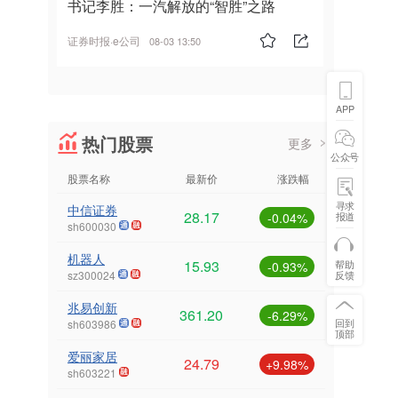
书记李胜：一汽解放的“智胜”之路
证券时报·e公司
08-03 13:50
APP
热门股票
更多
公众号
股票名称
最新价
涨跌幅
寻求
中信证券
28.17
报道
-0.04%
sh600030
机器人
15.93
帮助
-0.93%
反馈
sz300024
兆易创新
361.20
-6.29%
回到
sh603986
顶部
爱丽家居
24.79
+9.98%
sh603221