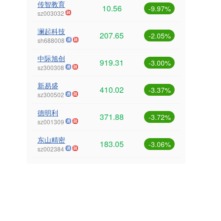
传智教育
10.56
-9.97%
sz003032
澜起科技
207.65
-2.05%
sh688008
中际旭创
919.31
-3.00%
sz300308
新易盛
410.02
-3.37%
sz300502
德明利
371.88
-3.72%
sz001309
东山精密
183.05
-3.06%
sz002384