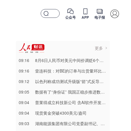
公众号
APP
电子报
更多
09:16
8月6日人民币对美元中间价调贬6个基点
09:16
壹连科技：对BE的订单与出货量环比持续增长
09:12
以色列称成功测试升级版“箭”式反导系统
09:05
数据有了“身份证” 我国正稳步推进数据产权登记
09:04
普莱得成立科技新公司 含AI软件开发业务
09:04
​现货黄金突破4300美元/盎司
09:03
湖南能源集团有限公司党委副书记、副董事长、总经理胡瑞连接受纪律审查和监察调查