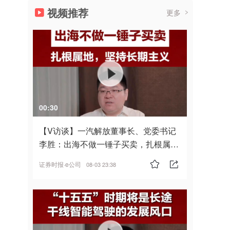
视频推荐
更多
00:30
【V访谈】一汽解放董事长、党委书记
李胜：出海不做一锤子买卖，扎根属
地，坚持长期主义
证券时报·e公司
08-03 23:38