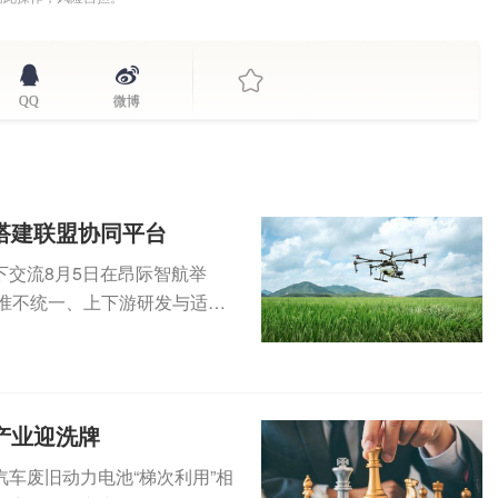
QQ
微博
搭建联盟协同平台
交流8月5日在昂际智航举
准不统一、上下游研发与适航
研发...
产业迎洗牌
车废旧动力电池“梯次利用”相