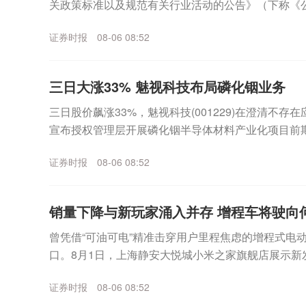
关政策标准以及规范有关行业活动的公告》（下称《公
条款，不再开展“梯次利用”企业公告管理，并将已公...
证券时报
08-06 08:52
三日大涨33% 魅视科技布局磷化铟业务
三日股价飙涨33%，魅视科技(001229)在澄清不
宣布授权管理层开展磷化铟半导体材料产业化项目前期
技临时召开董事会审议通过了一则《关于授权公司...
证券时报
08-06 08:52
销量下降与新玩家涌入并存 增程车将驶向
曾凭借“可油可电”精准击穿用户里程焦虑的增程式电
口。8月1日，上海静安大悦城小米之家旗舰店展示新发
随着800V高压快充网络不断完善，纯电车续航能...
证券时报
08-06 08:52