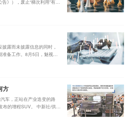
告》），废止“梯次利用”有关
存在应披露而未披露信息的同时，
准备工作。8月5日，魅视科
何方
动汽车，正站在产业迭变的路
布的增程SUV。 中新社/供图