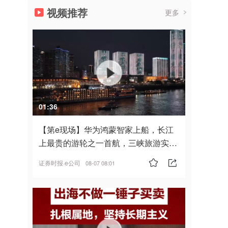
视频推荐
更多
01:36
【第e现场】华为鸿蒙智家上船，长江
上最贵的游轮之一首航，三峡旅游实
现“双旗舰并进”
证券时报·e公司
08-07 08:01