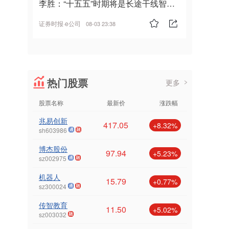
李胜：“十五五”时期将是长途干线智能
驾驶的发展风口
证券时报·e公司
08-03 23:38
热门股票
更多
股票名称
最新价
涨跌幅
兆易创新
417.05
+8.32%
sh603986
博杰股份
97.94
+5.23%
sz002975
机器人
15.79
+0.77%
sz300024
传智教育
11.50
+5.02%
sz003032