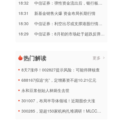
18:32
中信证券：弹性资金流出后，银行板块短期开始走稳
18:31
新基金销售火爆 资金布局长期行情
18:30
中信证券：利空出尽或支撑港股行情延续
18:29
中信证券：8月初的市场处于超跌反弹阶段
热门解读
更多
8天7涨停！002827提示风险：可能停牌核查
688167拟追“光”，定增募资不超10.21亿元
永和豆浆创始人林炳生去世
301007，布局半导体领域！近期股价大涨
300285，迎超150家机构扎堆调研！MLCC概念热度再燃