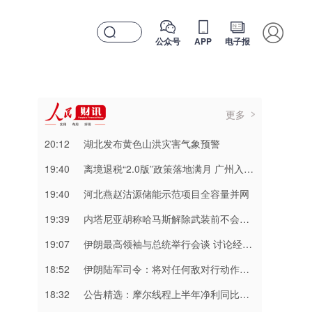
公众号
APP
电子报
更多
20:12
湖北发布黄色山洪灾害气象预警
19:40
离境退税“2.0版”政策落地满月 广州入境消费持续升温
19:40
河北燕赵沽源储能示范项目全容量并网
19:39
内塔尼亚胡称哈马斯解除武装前不会从加沙撤军
19:07
伊朗最高领袖与总统举行会谈 讨论经济和军事等问题
18:52
伊朗陆军司令：将对任何敌对行动作出坚决回应
18:32
公告精选：摩尔线程上半年净利同比减亏；频准激光网上发行最终中签率0.0201%