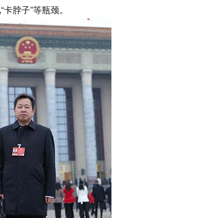
“卡脖子”等瓶颈。