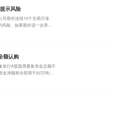
集提示风险
公司股价连续10个交易日涨
的风险。如果股价进一步异常
（3...
全额认购
定对象发行A股股票募集资金总额不
金净额将全部用于20万吨/年