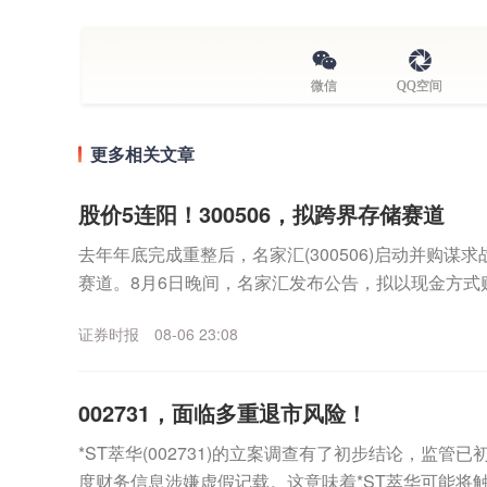
微信
QQ空间
更多相关文章
股价5连阳！300506，拟跨界存储赛道
去年年底完成重整后，名家汇(300506)启动并购谋
赛道。8月6日晚间，名家汇发布公告，拟以现金方式
（以下简称“至誉科技”）不超过26.19%股份，...
证券时报
08-06 23:08
002731，面临多重退市风险！
*ST萃华(002731)的立案调查有了初步结论，监管
度财务信息涉嫌虚假记载。这意味着*ST萃华可能将