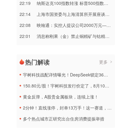
22:19
纳斯达克100指数转涨 标普500指数涨0.2%
22:14
上海市国资委与上海清算所开展座谈交流
22:08
映翰通：实控人提议公司2000万元—3000万元回购股份
22:01
消息称刚果（金）禁止铜精矿与钴精矿出口 上市公司回应
热门解读
更多
宇树科技战配详情曝光！DeepSeek锁定36个月，社保基金多个组合参与
150.80元/股！宇树科技发行价定了，8月10日申购
黄金反弹，A股贵金属板块，连续上涨！
2分钟！直线涨停，封单13万手！这一赛道，集体拉升
多个热点城市正研究出台住房消费提振举措