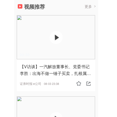
视频推荐
更多
00:30
【V访谈】一汽解放董事长、党委书记
李胜：出海不做一锤子买卖，扎根属
地，坚持长期主义
证券时报·e公司
08-03 23:38