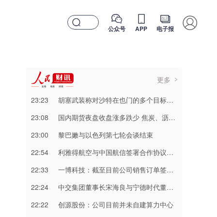
公众号
APP
电子报
更多
23:23
胡塞武装称对沙特在也门的多个目标实施打击
23:08
国内期货夜盘收盘涨多跌少 焦炭、沥青涨超2%
23:00
黎巴嫩与以色列第七轮会谈结束
22:54
利雅得航空与中国航信签署合作协议加强互联互通
22:33
一博科技：截至目前公司销售订单签单金额同比增长超过70%
22:24
中交集团董事长宋海良与宁德时代董事长曾毓群举行会谈
22:22
创源股份：公司目前并未自建算力中心