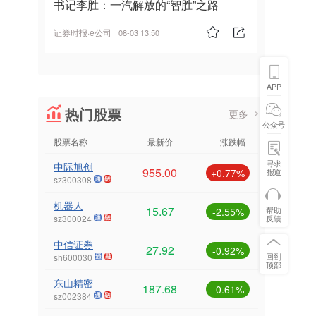
书记李胜：一汽解放的“智胜”之路
证券时报·e公司
08-03 13:50
APP
热门股票
更多
公众号
股票名称
最新价
涨跌幅
寻求
中际旭创
955.00
报道
+0.77%
sz300308
机器人
15.67
帮助
-2.55%
反馈
sz300024
中信证券
27.92
-0.92%
回到
sh600030
顶部
东山精密
187.68
-0.61%
sz002384