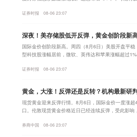
外，公司市值也已跌破5亿元上市门槛，市...
证券时报
08-06 23:07
深夜！美存储股低开反弹，黄金创阶段新
国际金价创阶段新高。周四（8月6日）美股开盘平稳
型科技股涨幅居前，微软、英伟达和苹果涨幅超过1%
海力士跌幅一度超过6%，不过盘中该板块企稳拉升，美.
证券时报
08-06 23:07
黄金，大涨！反弹还是反转？机构最新研
现货黄金迎来反弹行情。8月6日，国际金价一度涨超4%
口。伦敦现货黄金价格近日已经连续反弹，受此影响，
日盘中继续冲高，已经逼近930元/克。更早之...
券商中国
08-06 23:07