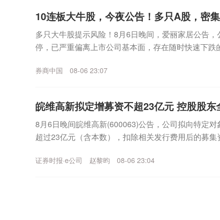
10连板大牛股，今夜公告！多只A股，密
多只大牛股提示风险！8月6日晚间，爱丽家居公告，
停，已严重偏离上市公司基本面，存在随时快速下跌
上涨，公司可能再次申请停牌核查。同日晚间，博杰股份
券商中国
08-06 23:07
皖维高新拟定增募资不超23亿元 控股股东
8月6日晚间皖维高新(600063)公告，公司拟向特
超过23亿元（含本数），扣除相关发行费用后的募集资
乙烯法功能性聚乙烯醇树脂项目、年产30...
证券时报·e公司
赵黎昀
08-06 23:04