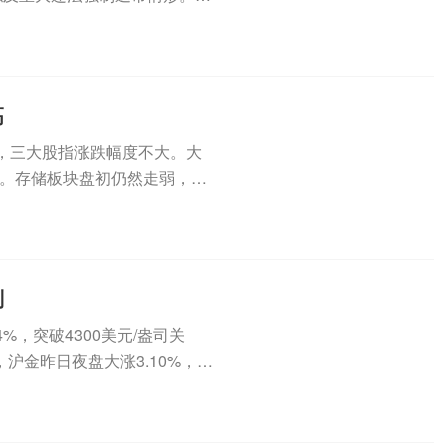
高
，三大股指涨跌幅度不大。大
。存储板块盘初仍然走弱，SK
..
判
，突破4300美元/盎司关
沪金昨日夜盘大涨3.10%，今