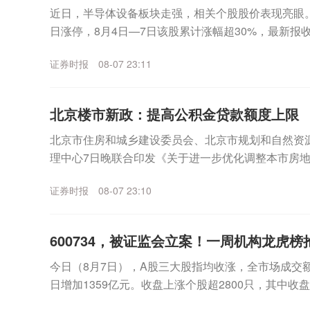
近日，半导体设备板块走强，相关个股股价表现亮眼。其中
日涨停，8月4日—7日该股累计涨幅超30%，最新报收3
月7日晚间，宇晶股份发布股价异动...
证券时报
08-07 23:11
北京楼市新政：提高公积金贷款额度上限
北京市住房和城乡建设委员会、北京市规划和自然资
理中心7日晚联合印发《关于进一步优化调整本市房
适度提高住房公积金最高贷款额度。购房家庭中1人为公
证券时报
08-07 23:10
600734，被证监会立案！一周机构龙虎
今日（8月7日），A股三大股指均收涨，全市场成交额
日增加1359亿元。收盘上涨个股超2800只，其中收
表现来看，沪指一周累计上涨2.81%，...