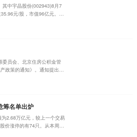
宇晶股份(002943)8月7
5.96元/股，市值96亿元。8
源委员会、北京住房公积金管
地产政策的通知》。通知提出，
积金...
榜抢筹名单出炉
为2.68万亿元，较上一个交易
盘股价涨停的有74只。从本周的