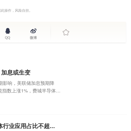
据此操作，风险自担。
QQ
微博
，加息或生变
期影响，美联储加息预期降
克指数上涨1%，费城半导体指
...
行业应用占比不超...