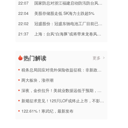
22:07
国家防总对浙江福建启动防汛防台风三级应急响应
22:04
美股存储股走低 SK海力士跌超5%
22:02
冠盛股份：冠盛东驰电池工厂目前已进入全面联机调试工作
21:37
上海：台风“白海豚”或将带来龙卷风等极端影响
热门解读
更多
税务总局回应对境外保险收益征税：非新政策，无需过度解读
两大板块，涨停潮
深夜，金价拉升！美就业数据远低于预期，加息或生变
新规征求意见！125只LOF或终止上市，不影响基金正常投资运作
122.61%！寒武纪，最新发布