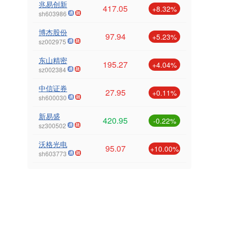
兆易创新
417.05
+8.32%
sh603986
博杰股份
97.94
+5.23%
sz002975
东山精密
195.27
+4.04%
sz002384
中信证券
27.95
+0.11%
sh600030
新易盛
420.95
-0.22%
sz300502
沃格光电
95.07
+10.00%
sh603773