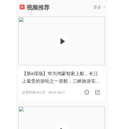
视频推荐
更多
01:36
【第e现场】华为鸿蒙智家上船，长江
上最贵的游轮之一首航，三峡旅游实
现“双旗舰并进”
证券时报·e公司
08-07 08:01