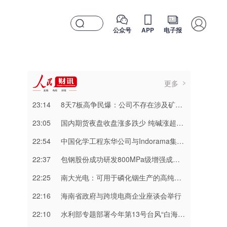
公众号
APP
电子报
更多
23:14
8天7板高争民爆：公司不存在涉及矿山资产注入和重大资产重组的具体计划
23:05
国内期货夜盘收盘涨多跌少 纯碱涨超3%
22:54
中国化学工程东华公司与Indorama集团正式签署安阳清洁制气示范项目EPC合同
22:37
包钢股份成功研发800MPa级增强成形性稀土热轧汽车钢
22:25
南大光电：可用于磷化铟生产的高纯三甲基铟产能目前约为2吨/年
22:16
海南省政府与跨境电商企业座谈会举行
22:10
水利部专题部署今年第13号台风“白海豚” 暴雨洪水防御工作