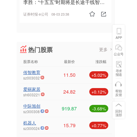
李胜：“十五五”时期将是长途干线智能
驾驶的发展风口
证券时报·e公司
08-03 23:38
APP
热门股票
更多
公众号
股票名称
最新价
涨跌幅
寻求
传智教育
11.50
报道
+5.02%
sz003032
爱丽家居
24.82
帮助
+0.12%
反馈
sh603221
中际旭创
919.87
-3.68%
回到
sz300308
顶部
机器人
15.79
+0.77%
sz300024