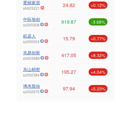
爱丽家居
24.82
+0.12%
sh603221
中际旭创
919.87
-3.68%
sz300308
机器人
15.79
+0.77%
sz300024
兆易创新
417.05
+8.32%
sh603986
东山精密
195.27
+4.04%
sz002384
博杰股份
97.94
+5.23%
sz002975