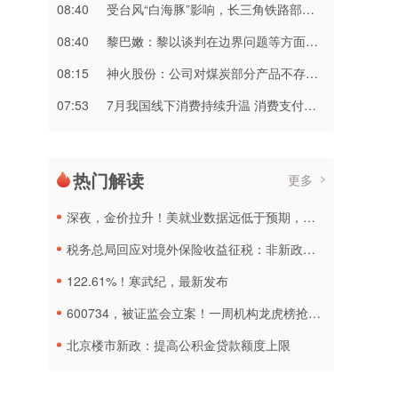
08:40
受台风“白海豚”影响，长三角铁路部分线路列车临时停运
08:40
黎巴嫩：黎以谈判在边界问题等方面取得进展
08:15
神火股份：公司对煤炭部分产品不存在“计提资金”的情况
07:53
7月我国线下消费持续升温 消费支付金额同比增长2.2%
热门解读
更多
深夜，金价拉升！美就业数据远低于预期，加息或生变
税务总局回应对境外保险收益征税：非新政策，无需过度解读
122.61%！寒武纪，最新发布
600734，被证监会立案！一周机构龙虎榜抢筹名单出炉
北京楼市新政：提高公积金贷款额度上限