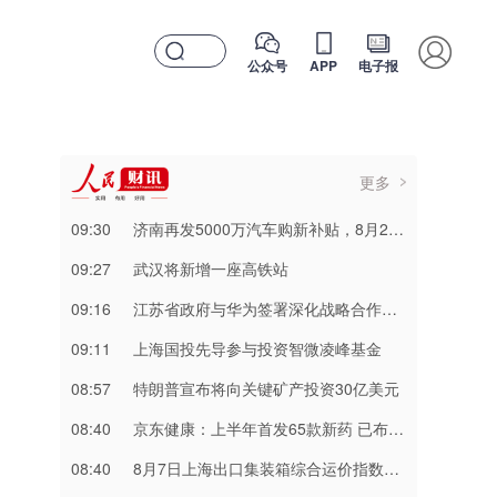
公众号
APP
电子报
更多
09:30
济南再发5000万汽车购新补贴，8月20日起申报
09:27
武汉将新增一座高铁站
09:16
江苏省政府与华为签署深化战略合作协议
09:11
上海国投先导参与投资智微凌峰基金
08:57
特朗普宣布将向关键矿产投资30亿美元
08:40
京东健康：上半年首发65款新药 已布局近10万个乡镇及村级服务站点
08:40
8月7日上海出口集装箱综合运价指数为3276.14点 较上期上涨2.2%