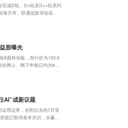
完成D轮、D+轮及D++轮系列
前海方舟、联通战新等知名产
..
受益股曝光
登陆A股科创板，发行价为150.8
科技网上、网下申购日均为8月
AI”成新议题
的运用边界，在刚过去的7月里
”层面已取得基本共识，永赢、
.