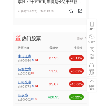
李胜：“十五五”时期将是长途干线智能
驾驶的发展风口
证券时报·e公司
08-03 23:38
APP
热门股票
更多
公众号
股票名称
最新价
涨跌幅
寻求
中信证券
27.95
报道
+0.11%
sh600030
传智教育
11.50
帮助
+5.02%
反馈
sz003032
沃格光电
95.07
+10.00%
回到
sh603773
顶部
新易盛
420.95
-0.22%
sz300502