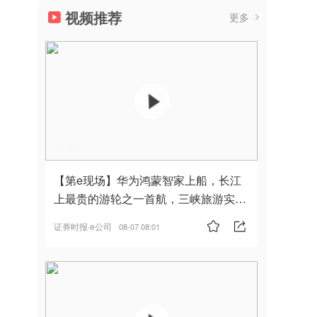
视频推荐
更多
01:36
【第e现场】华为鸿蒙智家上船，长江
上最贵的游轮之一首航，三峡旅游实
现“双旗舰并进”
证券时报·e公司
08-07 08:01