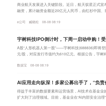
商业航天发展进入关键阶段。近日，航天驭星正式宣布
融资，累计融资金额近20亿元人民币，由红杉中国、
业资本与头部机构参与。证券时报记者注意到，在商业.
e公司
臧晓松
08-08 08:19
宇树科技IPO倒计时，下周一启动申购！
A股“人形机器人第一股”——宇树科技(688836)即将
元/股，对应发行市值约为610亿元。根据公告，宇树
10日，缴款截止日均为8月12日...
数据宝
08-08 08:19
AI应用走向纵深！多家公募出手了，“负责任
得益于丰富的数据要素和运营场景，AI技术在基金业
扩大到了治理领域。目前，基金业在“AI内部安全治理
银华等代表性公募，还通过治理实践为行业输出了代..