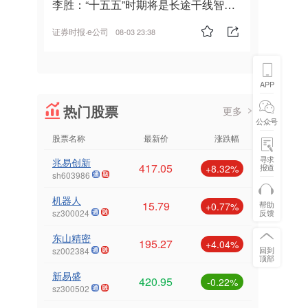
李胜：“十五五”时期将是长途干线智能
驾驶的发展风口
证券时报·e公司
08-03 23:38
APP
热门股票
更多
公众号
股票名称
最新价
涨跌幅
寻求
兆易创新
417.05
报道
+8.32%
sh603986
机器人
15.79
帮助
+0.77%
反馈
sz300024
东山精密
195.27
+4.04%
回到
sz002384
顶部
新易盛
420.95
-0.22%
sz300502