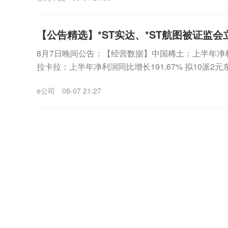
【公告精选】*ST实达、*ST航图被证监会
8月7日晚间公告：【经营数据】中国稀土：上半年净利润2
拉卡拉：上半年净利润同比增长191.67% 拟10派
长133.21% 拟10派1....
e公司
08-07 21:27