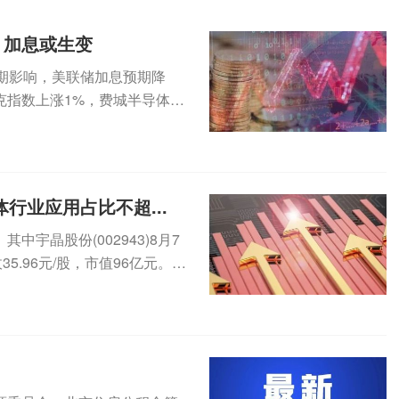
，加息或生变
期影响，美联储加息预期降
克指数上涨1%，费城半导体指
...
行业应用占比不超...
宇晶股份(002943)8月7
5.96元/股，市值96亿元。8