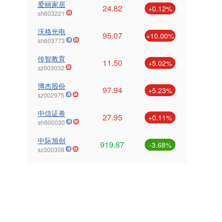
爱丽家居
24.82
+0.12%
sh603221
沃格光电
95.07
+10.00%
sh603773
传智教育
11.50
+5.02%
sz003032
博杰股份
97.94
+5.23%
sz002975
中信证券
27.95
+0.11%
sh600030
中际旭创
919.87
-3.68%
sz300308