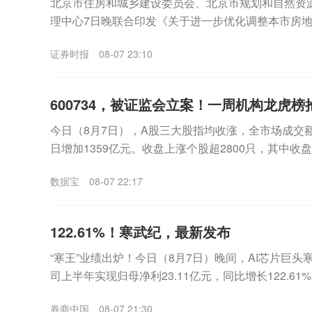
北京市住房和城乡建设委员会、北京市规划和自然资
理中心7日晚联合印发《关于进一步优化调整本市房
适度提高住房公积金最高贷款额度。购房家庭中1人为公
证券时报
08-07 23:10
600734，被证监会立案！一周机构龙虎
今日（8月7日），A股三大股指均收涨，全市场成交额
日增加1359亿元。收盘上涨个股超2800只，其中收
表现来看，沪指一周累计上涨2.81%，...
数据宝
08-07 22:17
122.61%！寒武纪，最新发布
“寒王”业绩出炉！今日（8月7日）晚间，AI芯片巨头寒武
司上半年实现归母净利23.11亿元，同比增长122.6
12.98亿元，环比一季度增...
券商中国
08-07 21:30