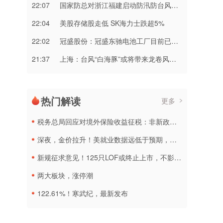
22:07
国家防总对浙江福建启动防汛防台风三级应急响应
22:04
美股存储股走低 SK海力士跌超5%
22:02
冠盛股份：冠盛东驰电池工厂目前已进入全面联机调试工作
21:37
上海：台风“白海豚”或将带来龙卷风等极端影响
热门解读
更多
税务总局回应对境外保险收益征税：非新政策，无需过度解读
深夜，金价拉升！美就业数据远低于预期，加息或生变
新规征求意见！125只LOF或终止上市，不影响基金正常投资运作
两大板块，涨停潮
122.61%！寒武纪，最新发布