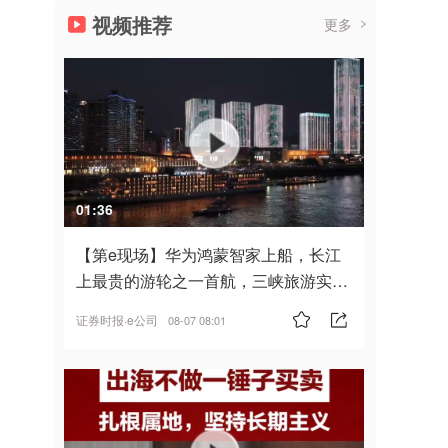
视频推荐
更多
01:36
【第e现场】华为鸿蒙智家上船，长江
上最贵的游轮之一首航，三峡旅游实
现“双旗舰并进”
证券时报·e公司
08-07 08:01