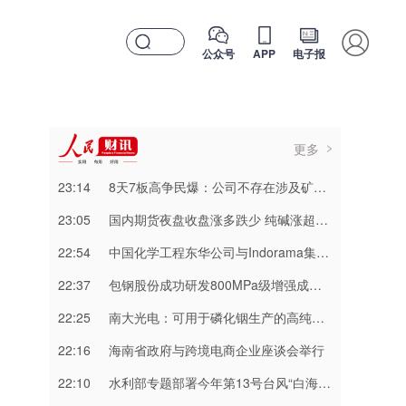
公众号
APP
电子报
更多
23:14
8天7板高争民爆：公司不存在涉及矿山资产注入和重大资产重组的具体计划
23:05
国内期货夜盘收盘涨多跌少 纯碱涨超3%
22:54
中国化学工程东华公司与Indorama集团正式签署安阳清洁制气示范项目EPC合同
22:37
包钢股份成功研发800MPa级增强成形性稀土热轧汽车钢
22:25
南大光电：可用于磷化铟生产的高纯三甲基铟产能目前约为2吨/年
22:16
海南省政府与跨境电商企业座谈会举行
22:10
水利部专题部署今年第13号台风“白海豚” 暴雨洪水防御工作