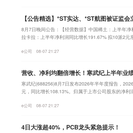
【公告精选】*ST实达、*ST航图被证监会
8月7日晚间公告：【经营数据】中国稀土：上半年净利润2
拉卡拉：上半年净利润同比增长191.67% 拟10派
长133.21% 拟10派1....
e公司
08-07 21:27
营收、净利均翻倍增长！寒武纪上半年业
寒武纪(688256)8月7日发布2026年半年度报告，20
元，同比增长108.13%。归属于上市公司股东的净利润2
1%。本期公司持续拓...
e公司
08-07 21:27
4日大涨超40%，PCB龙头紧急提示！