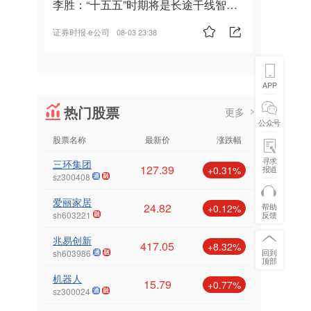
李胜：“十五五”时期将是长途干线智能
驾驶的发展风口
证券时报·e公司
08-03 23:38
APP
热门股票
更多
公众号
股票名称
最新价
涨跌幅
寻求
三环集团
127.39
报道
+0.31%
sz300408
爱丽家居
24.82
帮助
+0.12%
反馈
sh603221
兆易创新
417.05
+8.32%
回到
sh603986
顶部
机器人
15.79
+0.77%
sz300024