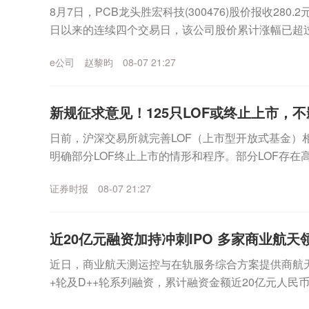
8月7日，PCB龙头胜宏科技(300476)股价报收280.2
日以来的连续四个交易日，该公司股价累计涨幅已超过
露股票价格异常波动公告称，...
e公司
赵黎昀
08-07 21:27
新规征求意见！125只LOF或终止上市，不
日前，沪深交易所就完善LOF（上市型开放式基金）
明确部分LOF终止上市的情形和程序。部分LOF存
LOF兼具场外申赎、场内交易双重属性，自200...
证券时报
08-07 21:27
近20亿元融资加持冲刺IPO 多家商业航天领
近日，商业航天测运控与在轨服务综合方案提供商航
+轮及D++轮系列融资，累计融资金额近20亿元人民
通战新、紫金矿业、中保投、上汽集团、五粮液、纳思达