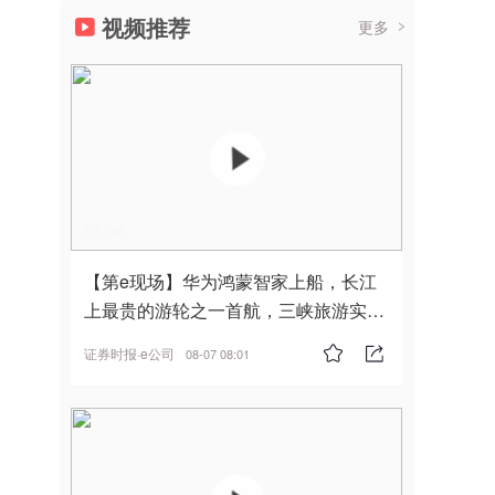
视频推荐
更多
01:36
【第e现场】华为鸿蒙智家上船，长江
上最贵的游轮之一首航，三峡旅游实
现“双旗舰并进”
证券时报·e公司
08-07 08:01