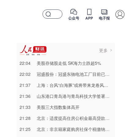
公众号
APP
电子报
更多
22:04
美股存储股走低 SK海力士跌超5%
22:02
冠盛股份：冠盛东驰电池工厂目前已进入全面联机调试工作
21:37
上海：台风“白海豚”或将带来龙卷风等极端影响
21:36
山东港口青岛港与青岛科技大学签署战略合作协议
21:33
​美股三大指数集体高开
21:28
北京：适度提高住房公积金最高贷款额度
21:25
北京：非京籍家庭购房社保个税缴纳年限下调为一年