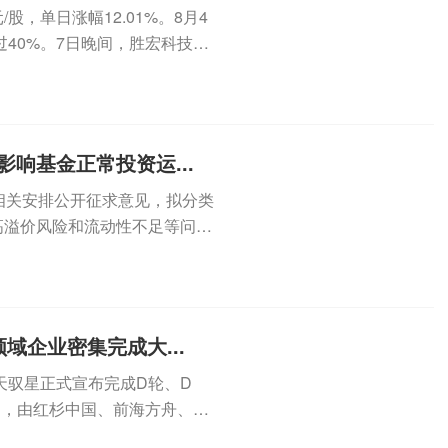
元/股，单日涨幅12.01%。8月4
40%。7日晚间，胜宏科技披
影响基金正常投资运...
相关安排公开征求意见，拟分类
在高溢价风险和流动性不足等问题
域企业密集完成大...
天驭星正式宣布完成D轮、D
币，由红杉中国、前海方舟、联
...