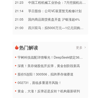
21:23
中国工程机械工业协会：7月挖掘机出口11913台 同比增长21.2%
21:14
孚日股份：公司VC装置暂无检修计划
21:05
国内商品期货夜盘开盘 沪银涨超4%
21:00
四川双马：拟5000万元—1亿元回购股份
热门解读
更多
宇树科技战配详情曝光！DeepSeek锁定36个月，社保基金多个组合参与
深夜！美存储股低开反弹，黄金创阶段新高
股价5连阳！300506，拟跨界存储赛道
002731，面临多重退市风险！
黄金，大涨！反弹还是反转？机构最新研判