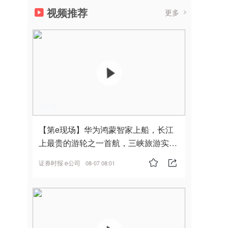
视频推荐
更多
01:36
【第e现场】华为鸿蒙智家上船，长江
上最贵的游轮之一首航，三峡旅游实
现“双旗舰并进”
证券时报·e公司
08-07 08:01