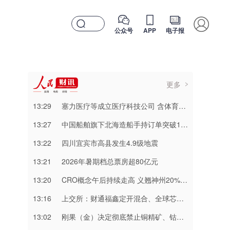
公众号
APP
电子报
更多
13:29
塞力医疗等成立医疗科技公司 含体育健康服务业务
13:27
中国船舶旗下北海造船手持订单突破100艘
13:22
四川宜宾市高县发生4.9级地震
13:21
2026年暑期档总票房超80亿元
13:20
CRO概念午后持续走高 义翘神州20%涨停
13:16
上交所：财通福鑫定开混合、全球芯片LOF临时停牌
13:02
刚果（金）决定彻底禁止铜精矿、钴精矿出口，华友钴业回应