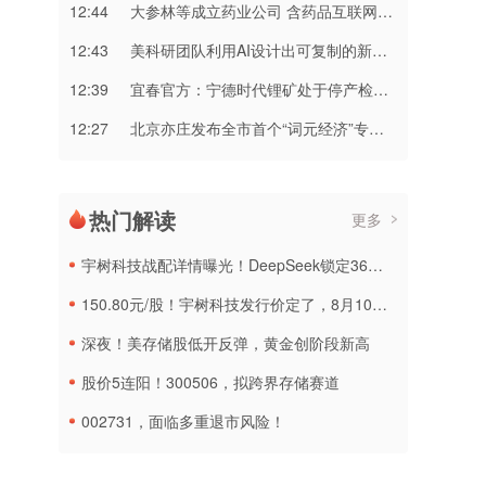
12:44
大参林等成立药业公司 含药品互联网信息服务业务
12:43
美科研团队利用AI设计出可复制的新型噬菌体
12:39
宜春官方：宁德时代锂矿处于停产检修状态
12:27
北京亦庄发布全市首个“词元经济”专项政策
热门解读
更多
宇树科技战配详情曝光！DeepSeek锁定36个月，社保基金多个组合参与
150.80元/股！宇树科技发行价定了，8月10日申购
深夜！美存储股低开反弹，黄金创阶段新高
股价5连阳！300506，拟跨界存储赛道
002731，面临多重退市风险！