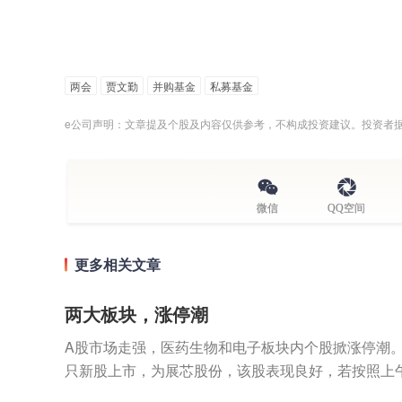
两会
贾文勤
并购基金
私募基金
e公司声明：文章提及个股及内容仅供参考，不构成投资建议。投资者
微信
QQ空间
更多相关文章
两大板块，涨停潮
A股市场走强，医药生物和电子板块内个股掀涨停潮。
只新股上市，为展芯股份，该股表现良好，若按照上
芯股份最高浮盈可达5.32万元。A股市场主要指数上行.