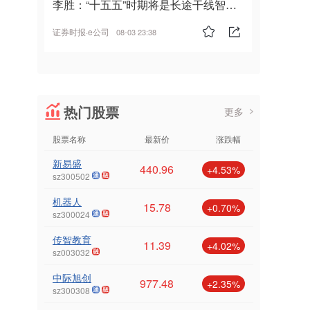
李胜：“十五五”时期将是长途干线智能
驾驶的发展风口
证券时报·e公司
08-03 23:38
热门股票
更多
股票名称
最新价
涨跌幅
新易盛
440.96
+4.53%
sz300502
机器人
15.78
+0.70%
sz300024
传智教育
11.39
+4.02%
sz003032
中际旭创
977.48
+2.35%
sz300308