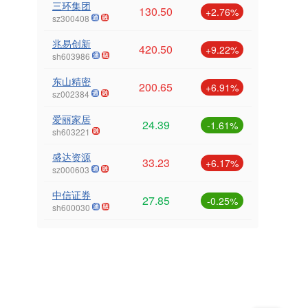
三环集团
130.50
+2.76%
sz300408
兆易创新
420.50
+9.22%
sh603986
东山精密
200.65
+6.91%
sz002384
爱丽家居
24.39
-1.61%
sh603221
盛达资源
33.23
+6.17%
sz000603
中信证券
27.85
-0.25%
sh600030