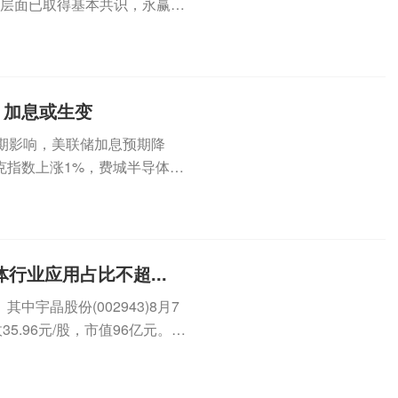
”层面已取得基本共识，永赢、
.
，加息或生变
期影响，美联储加息预期降
克指数上涨1%，费城半导体指
...
行业应用占比不超...
宇晶股份(002943)8月7
5.96元/股，市值96亿元。8