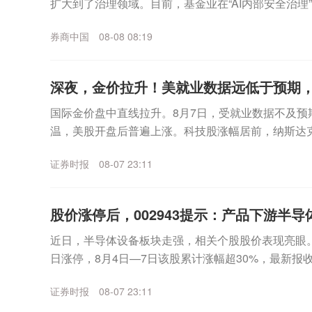
扩大到了治理领域。目前，基金业在“AI内部安全治理
银华等代表性公募，还通过治理实践为行业输出了代..
券商中国
08-08 08:19
深夜，金价拉升！美就业数据远低于预期
国际金价盘中直线拉升。8月7日，受就业数据不及预
温，美股开盘后普遍上涨。科技股涨幅居前，纳斯达
数走高。个股方面，SpaceX无惧首个解禁期到来，股价
证券时报
08-07 23:11
股价涨停后，002943提示：产品下游半导体
近日，半导体设备板块走强，相关个股股价表现亮眼。其中
日涨停，8月4日—7日该股累计涨幅超30%，最新报收3
月7日晚间，宇晶股份发布股价异动...
证券时报
08-07 23:11