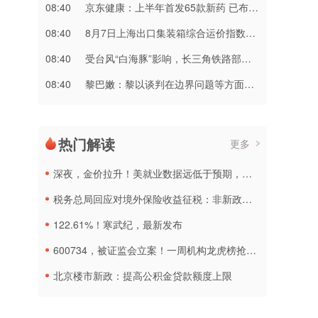
08:40
京东健康：上半年首发65款新药 已布局近10万个乡镇及村级服务站点
08:40
8月7日上海出口集装箱综合运价指数为3276.14点 较上期上涨2.2%
08:40
受台风“白海豚”影响，长三角铁路部分线路列车临时停运
08:40
黎巴嫩：黎以谈判在边界问题等方面取得进展
热门解读
更多
深夜，金价拉升！美就业数据远低于预期，加息或生变
税务总局回应对境外保险收益征税：非新政策，无需过度解读
122.61%！寒武纪，最新发布
600734，被证监会立案！一周机构龙虎榜抢筹名单出炉
北京楼市新政：提高公积金贷款额度上限