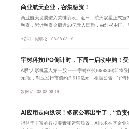
商业航天企业，密集融资！
商业航天发展进入关键阶段。近日，航天驭星正式宣布
融资，累计融资金额近20亿元人民币，由红杉中国、
业资本与头部机构参与。证券时报记者注意到，在商业.
e公司
臧晓松
08-08 08:19
宇树科技IPO倒计时，下周一启动申购！
A股“人形机器人第一股”——宇树科技(688836)即将
元/股，对应发行市值约为610亿元。根据公告，宇树
10日，缴款截止日均为8月12日...
数据宝
08-08 08:19
AI应用走向纵深！多家公募出手了，“负责任
得益于丰富的数据要素和运营场景，AI技术在基金业