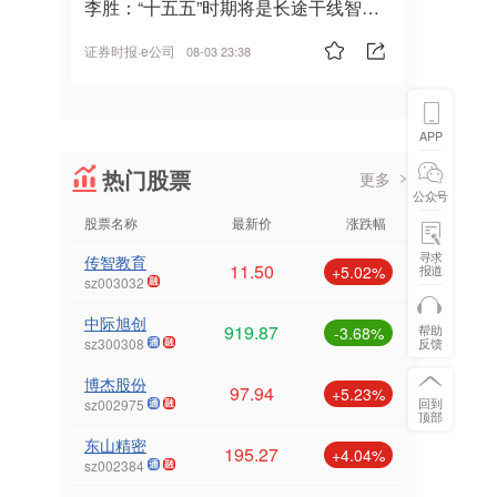
李胜：“十五五”时期将是长途干线智能
驾驶的发展风口
证券时报·e公司
08-03 23:38
APP
热门股票
更多
公众号
股票名称
最新价
涨跌幅
寻求
传智教育
11.50
报道
+5.02%
sz003032
中际旭创
919.87
帮助
-3.68%
反馈
sz300308
博杰股份
97.94
+5.23%
回到
sz002975
顶部
东山精密
195.27
+4.04%
sz002384