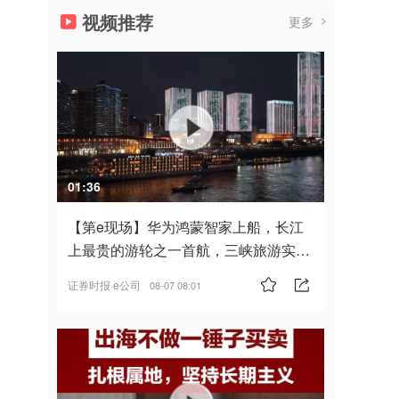
视频推荐
更多
01:36
【第e现场】华为鸿蒙智家上船，长江
上最贵的游轮之一首航，三峡旅游实
现“双旗舰并进”
证券时报·e公司
08-07 08:01