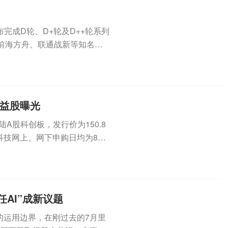
完成D轮、D+轮及D++轮系列
前海方舟、联通战新等知名产
..
受益股曝光
登陆A股科创板，发行价为150.8
科技网上、网下申购日均为8月
AI”成新议题
的运用边界，在刚过去的7月里