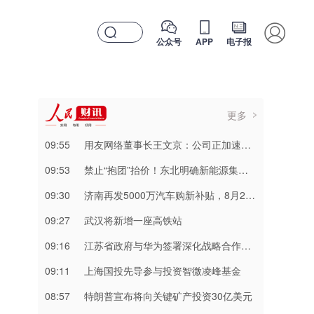
公众号
APP
电子报
更多
09:55
用友网络董事长王文京：公司正加速转型 企业AI业务占比快速提升
09:53
禁止“抱团”抬价！东北明确新能源集中报价仅限同省同集团
09:30
济南再发5000万汽车购新补贴，8月20日起申报
09:27
武汉将新增一座高铁站
09:16
江苏省政府与华为签署深化战略合作协议
09:11
上海国投先导参与投资智微凌峰基金
08:57
特朗普宣布将向关键矿产投资30亿美元