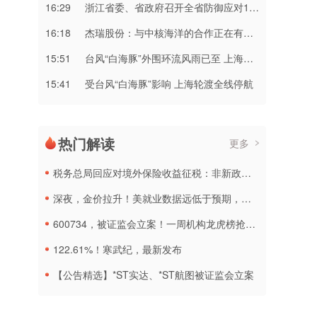
16:29
浙江省委、省政府召开全省防御应对13号台风“白海豚”工作视频调度会
16:18
杰瑞股份：与中核海洋的合作正在有序推进中
15:51
台风“白海豚”外围环流风雨已至 上海浙江局地将有特大暴雨
15:41
受台风“白海豚”影响 上海轮渡全线停航
热门解读
更多
税务总局回应对境外保险收益征税：非新政策，无需过度解读
深夜，金价拉升！美就业数据远低于预期，加息或生变
600734，被证监会立案！一周机构龙虎榜抢筹名单出炉
122.61%！寒武纪，最新发布
【公告精选】*ST实达、*ST航图被证监会立案