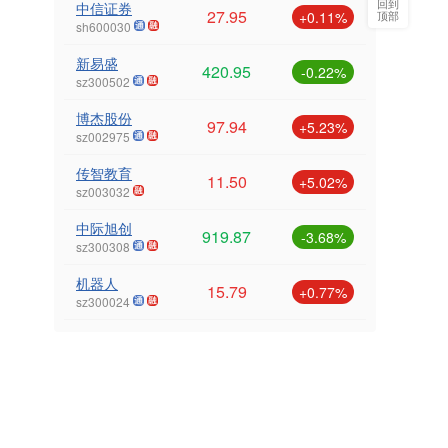
回到
中信证券
27.95
顶部
+0.11%
sh600030
新易盛
420.95
-0.22%
sz300502
博杰股份
97.94
+5.23%
sz002975
传智教育
11.50
+5.02%
sz003032
中际旭创
919.87
-3.68%
sz300308
机器人
15.79
+0.77%
sz300024