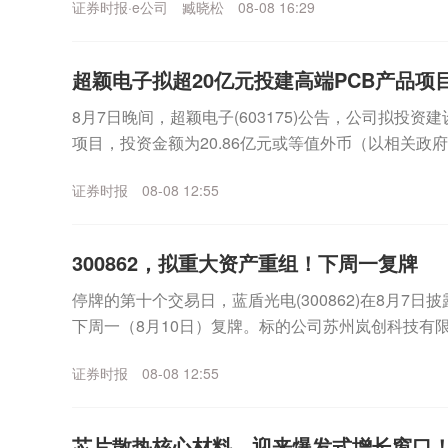
证券时报·e公司
臧晓松
08-08 16:29
超颖电子拟超20亿元投建高端PCB产品项
8月7日晚间，超颖电子(603175)公告，公司拟投资
项目，投资金额为20.86亿元或等值外币（以相关政
金来源于公司的自有资金或自筹资金。公...
证券时报
08-08 12:55
300862，拟重大资产重组！下周一复牌
停牌的第十个交易日，蓝盾光电(300862)在8月7
下周一（8月10日）复牌。标的公司苏州岚创科技有限
为产品高性能真空镀膜设备，应用于光通信等...
证券时报
08-08 12:55
芯片散热核心材料，迎来爆发式增长窗口！