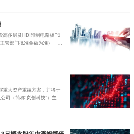
目
建设高多层及HDI印制电路板P3
府主管部门批准金额为准），资
日披露重大资产重组方案，并将于
公司（简称“岚创科技”）主要
3只概念股年内涨幅翻倍