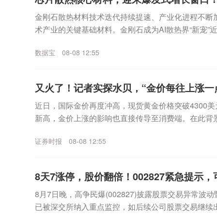
金刚石散热材料技术迭代持续提速、产业化进程不断
术产业的关键基础材料。金刚石成为AI散热界“新宠”
示，今年上半年，经上海钻石交易所出口的合成毛坯钻石
数据宝
08-08 12:55
又火了！记者实探水贝，“金价每往上涨一
近日，国际金价再度冲高，现货黄金价格突破4300美
新高，金价上涨的影响也直接传导至消费端。在此背
的风向标，深圳水贝市场的交易情况如何？证券时报记者
证券时报
08-08 12:55
8天7涨停，股价翻倍！002827紧急提示
8月7日晚，高争民爆(002827)披露股票交易异常
已被深交所纳入重点监控，如后续公司股票交易继续