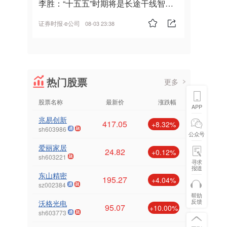
李胜：“十五五”时期将是长途干线智能
驾驶的发展风口
证券时报·e公司
08-03 23:38
热门股票
更多
股票名称
最新价
涨跌幅
APP
兆易创新
417.05
+8.32%
sh603986
公众号
爱丽家居
24.82
+0.12%
sh603221
寻求
报道
东山精密
195.27
+4.04%
sz002384
帮助
反馈
沃格光电
95.07
+10.00%
sh603773