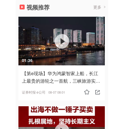
视频推荐
更多
01:36
【第e现场】华为鸿蒙智家上船，长江
上最贵的游轮之一首航，三峡旅游实
现“双旗舰并进”
证券时报·e公司
08-07 08:01