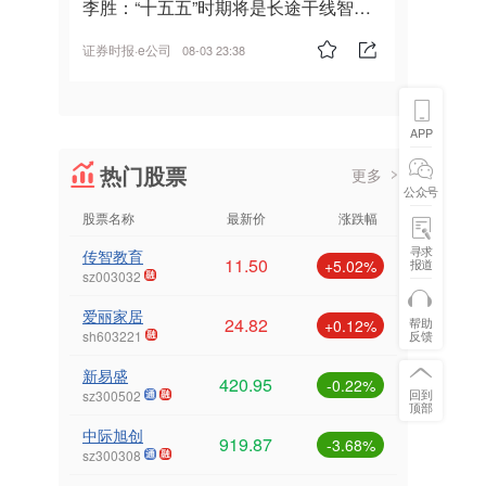
李胜：“十五五”时期将是长途干线智能
驾驶的发展风口
证券时报·e公司
08-03 23:38
APP
热门股票
更多
公众号
股票名称
最新价
涨跌幅
寻求
传智教育
11.50
报道
+5.02%
sz003032
爱丽家居
24.82
帮助
+0.12%
反馈
sh603221
新易盛
420.95
-0.22%
回到
sz300502
顶部
中际旭创
919.87
-3.68%
sz300308