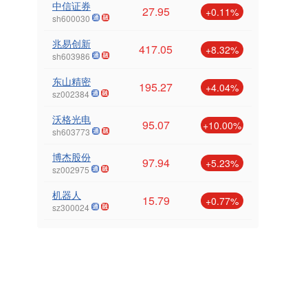
中信证券
27.95
+0.11%
sh600030
兆易创新
417.05
+8.32%
sh603986
东山精密
195.27
+4.04%
sz002384
沃格光电
95.07
+10.00%
sh603773
博杰股份
97.94
+5.23%
sz002975
机器人
15.79
+0.77%
sz300024