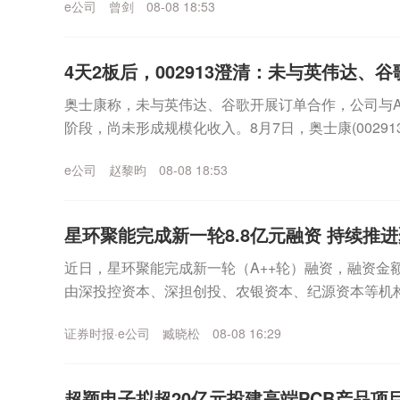
e公司
曾剑
08-08 18:53
4天2板后，002913澄清：未与英伟达、谷歌
奥士康称，未与英伟达、谷歌开展订单合作，公司与
阶段，尚未形成规模化收入。8月7日，奥士康(002913
四个交易日来，该公司股价累计涨幅超过...
e公司
赵黎昀
08-08 18:53
星环聚能完成新一轮8.8亿元融资 持续推
近日，星环聚能完成新一轮（A++轮）融资，融资金额
由深投控资本、深担创投、农银资本、纪源资本等机
集团旗下知识产权基金等机构继续跟投。本轮融资资金将
证券时报·e公司
臧晓松
08-08 16:29
超颖电子拟超20亿元投建高端PCB产品项