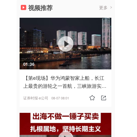
视频推荐
更多
01:36
【第e现场】华为鸿蒙智家上船，长江
上最贵的游轮之一首航，三峡旅游实
现“双旗舰并进”
证券时报·e公司
08-07 08:01