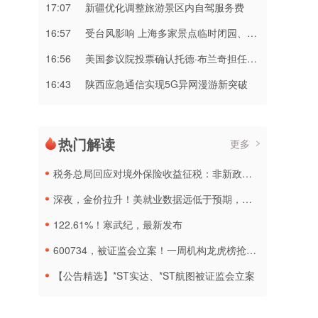
17:07
新疆优化调整旅游景区内自驾服务费
16:57
受台风影响 上海多家景点临时闭园、调整运营时间
16:56
美国参议院投票确认托德·布兰奇担任司法部长
16:43
陕西应急通信实现5G异网漫游新突破
热门解读
更多
税务总局回应对境外保险收益征税：非新政策，无需过度解读
深夜，金价拉升！美就业数据远低于预期，加息或生变
122.61%！寒武纪，最新发布
600734，被证监会立案！一周机构龙虎榜抢筹名单出炉
【公告精选】*ST实达、*ST航图被证监会立案