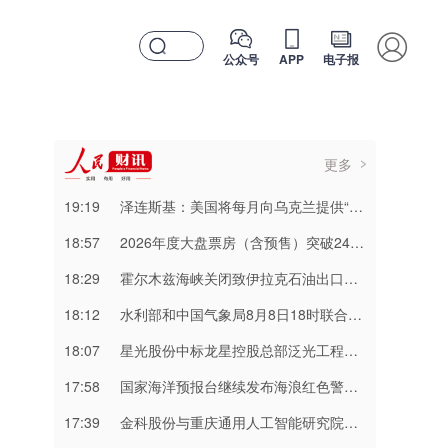
公众号
APP
电子报
更多
19:19
泽连斯基：美国将每月向乌克兰提供“爱国者”拦截导弹
18:57
2026年度大盘票房（含预售）突破240亿元
18:29
霍尔木兹海峡关闭致伊拉克石油出口骤降75%
18:12
水利部和中国气象局8月8日18时联合发布红色山洪灾害气象预警
18:07
星光股份中标龙星控股总部泛光工程项目
17:58
国家海洋预报台继续发布海浪红色警报 注意防范
17:39
金科股份与重庆通用人工智能研究院达成合作