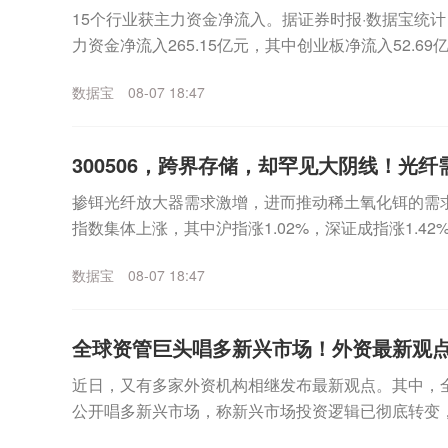
15个行业获主力资金净流入。据证券时报·数据宝统计
力资金净流入265.15亿元，其中创业板净流入52.69
7亿元。行业板块方面，17个申万...
数据宝
08-07 18:47
300506，跨界存储，却罕见大阴线！光纤需
掺铒光纤放大器需求激增，进而推动稀土氧化铒的需求
指数集体上涨，其中沪指涨1.02%，深证成指涨1.42
交额接近2.7万亿元，较昨日放量逾千亿...
数据宝
08-07 18:47
全球资管巨头唱多新兴市场！外资最新观
近日，又有多家外资机构相继发布最新观点。其中，
公开唱多新兴市场，称新兴市场投资逻辑已彻底转变
间，这一观点格外引人关注。富兰克林邓普顿：新兴市场