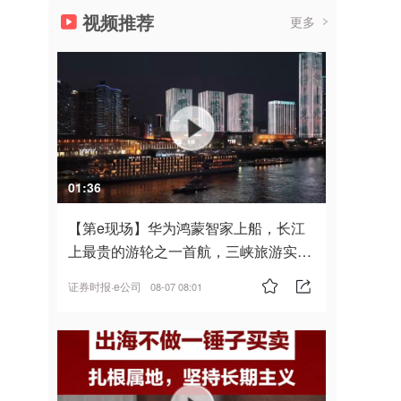
视频推荐
更多
01:36
【第e现场】华为鸿蒙智家上船，长江
上最贵的游轮之一首航，三峡旅游实
现“双旗舰并进”
证券时报·e公司
08-07 08:01