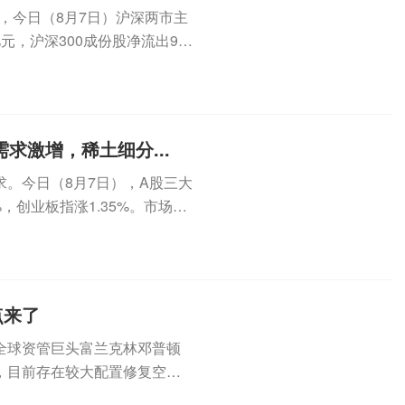
，今日（8月7日）沪深两市主
亿元，沪深300成份股净流出9.4
求激增，稀土细分...
。今日（8月7日），A股三大
%，创业板指涨1.35%。市场成
点来了
全球资管巨头富兰克林邓普顿
，目前存在较大配置修复空
仍存在较...