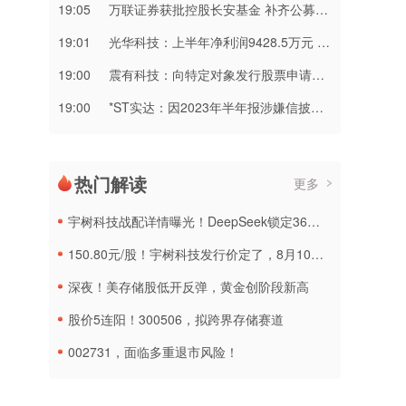
19:05
万联证券获批控股长安基金 补齐公募基金业务关键拼图
19:01
光华科技：上半年净利润9428.5万元 同比增长67.56%
19:00
震有科技：向特定对象发行股票申请获上交所受理
19:00
*ST实达：因2023年半年报涉嫌信披违法违规被中国证监会立案
热门解读
更多
宇树科技战配详情曝光！DeepSeek锁定36个月，社保基金多个组合参与
150.80元/股！宇树科技发行价定了，8月10日申购
深夜！美存储股低开反弹，黄金创阶段新高
股价5连阳！300506，拟跨界存储赛道
002731，面临多重退市风险！