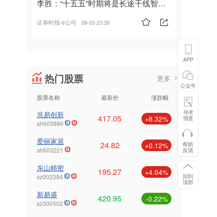
李胜：“十五五”时期将是长途干线智能
驾驶的发展风口
证券时报·e公司
08-03 23:38
APP
热门股票
更多
公众号
股票名称
最新价
涨跌幅
寻求
兆易创新
417.05
报道
+8.32%
sh603986
爱丽家居
24.82
帮助
+0.12%
反馈
sh603221
东山精密
195.27
+4.04%
回到
sz002384
顶部
新易盛
420.95
-0.22%
sz300502