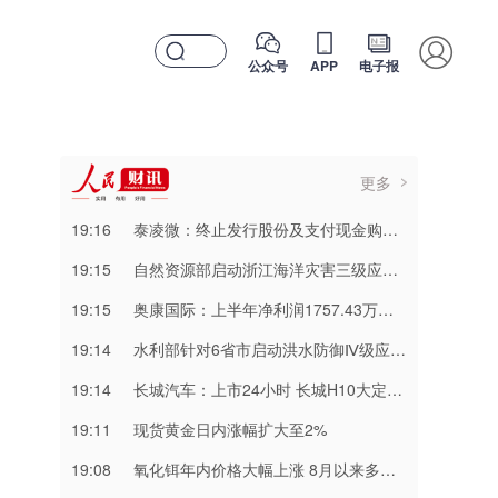
公众号
APP
电子报
更多
19:16
泰凌微：终止发行股份及支付现金购买资产并撤回申请文件
19:15
自然资源部启动浙江海洋灾害三级应急响应
19:15
奥康国际：上半年净利润1757.43万元 同比扭亏为盈
19:14
水利部针对6省市启动洪水防御Ⅳ级应急响应
19:14
长城汽车：上市24小时 长城H10大定突破3万辆
19:11
现货黄金日内涨幅扩大至2%
19:08
氧化铒年内价格大幅上涨 8月以来多数稀土概念股获资金加仓