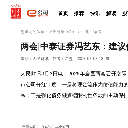
首页
推荐
快讯
解读
股
您当前的位置：
证券时报·e公司
>
快讯
>
详情
两会|中泰证券冯艺东：建
来源：人民财讯
作者：许盈
2026-03-03 13:26
人民财讯3月3日电，2026年全国两会召开
市公司分红制度。一是将现金流作为偿债能力
系；三是强化债务融资端限制性条款的主动保
中泰证券
冯艺东
上市公司