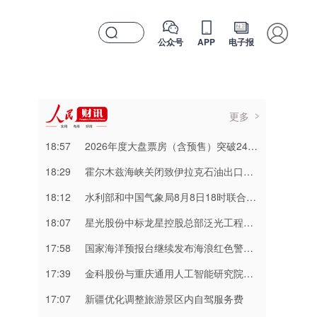
公众号
APP
电子报
更多
18:57
2026年度大盘票房（含预售）突破240亿元
18:29
霍尔木兹海峡关闭致伊拉克石油出口骤降75%
18:12
水利部和中国气象局8月8日18时联合发布红色山洪灾害气象预警
18:07
星光股份中标龙星控股总部泛光工程项目
17:58
国家海洋预报台继续发布海浪红色警报 注意防范
17:39
金科股份与重庆通用人工智能研究院达成合作
17:07
新疆优化调整旅游景区内自驾服务费