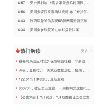
16:57
受台风影响 上海多家景点临时闭园、调整运营时间
16:56
美国参议院投票确认托德·布兰奇担任司法部长
16:43
陕西应急通信实现5G异网漫游新突破
16:34
美国会参议院通过临时拨款法案
热门解读
更多
税务总局回应对境外保险收益征税：非新政策，无需过度解读
深夜，金价拉升！美就业数据远低于预期，加息或生变
122.61%！寒武纪，最新发布
600734，被证监会立案！一周机构龙虎榜抢筹名单出炉
【公告精选】*ST实达、*ST航图被证监会立案