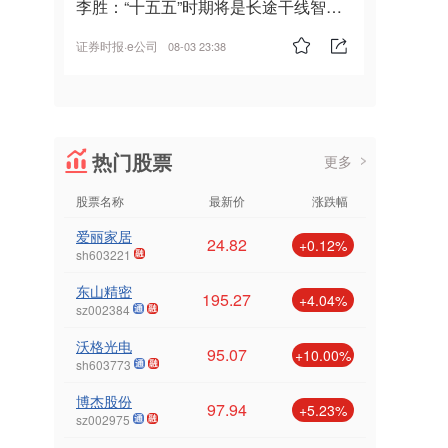
李胜：“十五五”时期将是长途干线智能
驾驶的发展风口
证券时报·e公司
08-03 23:38
热门股票
更多
股票名称
最新价
涨跌幅
爱丽家居
24.82
+0.12%
sh603221
东山精密
195.27
+4.04%
sz002384
沃格光电
95.07
+10.00%
sh603773
博杰股份
97.94
+5.23%
sz002975