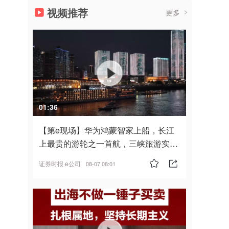
视频推荐
更多
01:36
【第e现场】华为鸿蒙智家上船，长江
上最贵的游轮之一首航，三峡旅游实
现“双旗舰并进”
证券时报·e公司
08-07 08:01