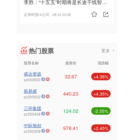
李胜：“十五五”时期将是长途干线智能
驾驶的发展风口
证券时报·e公司
08-03 23:38
热门股票
更多
股票名称
最新价
涨跌幅
盛达资源
32.67
+4.38%
sz000603
新易盛
440.23
+4.35%
sz300502
三环集团
124.02
-2.35%
sz300408
中际旭创
978.41
+2.45%
sz300308