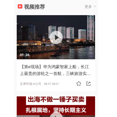
视频推荐
更多
01:36
【第e现场】华为鸿蒙智家上船，长江
上最贵的游轮之一首航，三峡旅游实
现“双旗舰并进”
证券时报·e公司
08-07 08:01