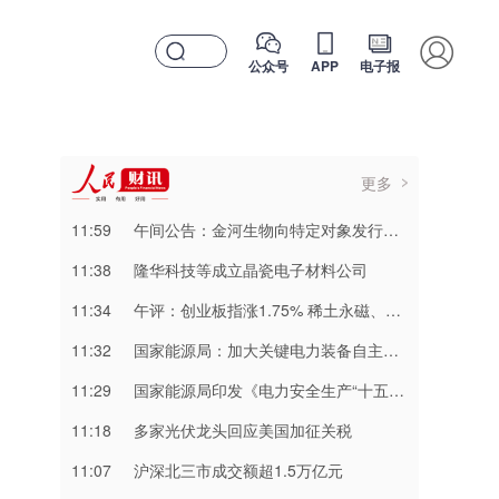
公众号
APP
电子报
更多
11:59
午间公告：金河生物向特定对象发行股票申请获证监会同意注册批复
11:38
隆华科技等成立晶瓷电子材料公司
11:34
午评：创业板指涨1.75% 稀土永磁、PCB等概念板块走强
11:32
国家能源局：加大关键电力装备自主研发 推动电力芯片、特高压组部件等关键技术突破
11:29
国家能源局印发《电力安全生产“十五五”行动计划》
11:18
多家光伏龙头回应美国加征关税
11:07
​沪深北三市成交额超1.5万亿元