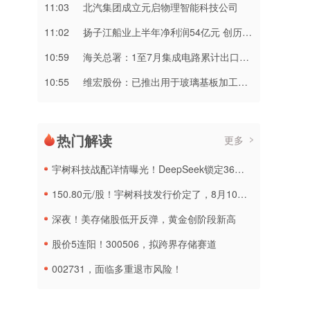
11:03
北汽集团成立元启物理智能科技公司
11:02
扬子江船业上半年净利润54亿元 创历史新高
10:59
海关总署：1至7月集成电路累计出口金额达2160.2亿美元 同比增长99.5%
10:55
维宏股份：已推出用于玻璃基板加工的切裂一体化产品
热门解读
更多
宇树科技战配详情曝光！DeepSeek锁定36个月，社保基金多个组合参与
150.80元/股！宇树科技发行价定了，8月10日申购
深夜！美存储股低开反弹，黄金创阶段新高
股价5连阳！300506，拟跨界存储赛道
002731，面临多重退市风险！