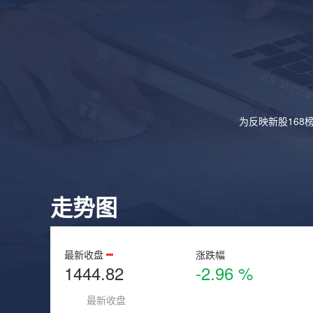
为反映新股168
走势图
最新收盘
涨跌幅
1444.82
-2.96 %