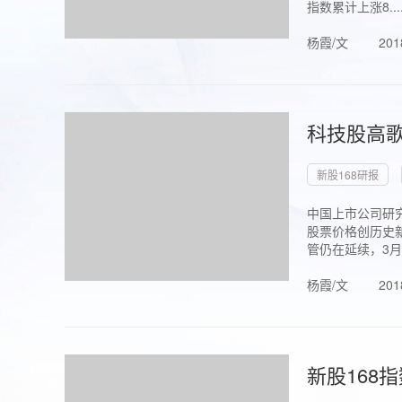
指数累计上涨8...
杨霞/文
201
科技股高歌
新股168研报
中国上市公司研究
股票价格创历史新
管仍在延续，3月1.
杨霞/文
201
新股168