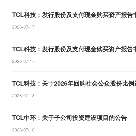
为，未形成持续性。她判断，白酒是否利空出尽仍需观察
措项目投资资金。TCL中环指出，本次项目投资规模为计
创新、源杰科技、普冉股份、亿道信息等多家上市公司预计
度。中长期维度，从产业趋势层面看好创新零售渠道、品
况、市场变化和经营发展需要，逐步推进项目规划建设和
倍。（证券时报）
TCL科技：发行股份及支付现金购买资产报告
务消费等方向；估值端看，部分龙头估值已降至13倍以下
资范围内动态调整建设周期、实际投资总额、产品结构等
头比较，抑或纵向历史估值比较，均处于低位。南方消费
理项目涉及的立项备案、环评等相关手续。日前TCL中环发
2026-07-17
为，AI相关的科技方向引领市场表现，并创出历史级别的
年上半年归母净利润亏损30亿元—33亿元，上年同期亏损4
压，基本面也呈现出K形分化，尽管受益于科技股的财富
告期内，新能源光伏业务经营修复。通过持续推进降本增
TCL科技：发行股份及支付现金购买资产报告
好，但大众消费品仍呈现L形触底态势，景气度偏弱，相比
成本同比下降超13%，EBITDA（息税折旧及摊销前利润
调整，资金切换赛道的指标选择，依然是另一个高景气行
化”和全球化战略取得实质进展，电池组件业务收入同比增
2026-07-17
收入占公司光伏业务收入比重超过50%；组件海外出货约2
倍，规模增长和产品结构优化共同驱动组件业务减亏。公
健，预计实现收入超过30亿元，产品出货量同比增长17%
TCL科技：关于2026年回购社会公众股份比
步推进。（e公司）
2026-07-18
TCL中环：关于子公司投资建设项目的公告
2026-07-18