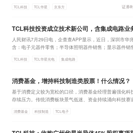
执行官赵军在上海ChinaJoy期间透露，TCL华星已组
互连密度受限等问题。中信证券认为，玻璃基板可应用于
证券时
TCL科技
TCL华星
京东方
键工艺验证，计划下半年展示相关样品并筹建中试线开发
层、玻璃载体和玻璃桥等多个方向，其中玻璃基载板有望率
显示企业亦相继入局，一场由面板厂商主导的跨界布局正
实现小批量出货，2030年潜在市场空间有望超过700亿
入“显示面板制造与半导体先进封装，在核心工艺上确实有
TCL科技投资成立技术新公司，含集成电路业
产业动向看，显示企业已由技术关注进入实质性布局阶段。
受采访时表示，大尺寸玻璃基板处理、薄膜沉积、光刻、
还处于一个技术论证和前期开发的阶段，已组建专业团队
人民财讯7月29日电，企查查APP显示，近日，深圳市
键环节，均是显示面板制造的核心能力，也与先进封装玻
点，与客户开展技术交流、技术攻关及协同开发。“当前
含：电子元器件零售；半导体照明器件销售；显示器件销
合。在赵军看来，除了工艺衔接，设备和供应链亦构成面
验证，在这个技术探索的同时，我们也在和目标客户推进
L科技旗下TCL华星光电技术有限公司全资持股。
者的核心设备、原材料供应链也有部分重合。TCL华星在
TCL科技
TCL华星光电
集成电路
说。按照规划，TCL华星预计将在今年下半年展示玻璃基
所构建起来的技术和制造能力，为我们跨界布局玻璃基板
线开发平台筹建。这意味着公司正从前期调研、工艺预研
供应链优势。”他说。玻璃基板之所以受到关注，核心在于
化开发阶段。京东方接受机构调研时披露，2024年投资9.
级。相较传统有机基板，玻璃材料具有热膨胀系数更接近
消费基金，增持科技制造类股票！什么情况？
板试验线，目前已向部分国内客户送样，部分客户已通过
电损耗更低、绝缘性更强等特点，有助于缓解大尺寸封装
试阶段。京东方表示，其布局的逻辑在于复用多年积累的
基于消费定义较为宽松的口径，消费基金经理普遍强化科
连密度受限等问题。其中，TGV即玻璃通孔技术，是玻璃
力和大规模集成智能制造能力，将玻璃基封装载板作为“第
存续压力。传统消费板块景气低迷、资金持续涌向科技赛
过在玻璃材料上形成高密度微米级通孔并实现填铜、金属
业务方向。深天马则采取平台化培育路径。公司7月17日
行业基金面临的产品存续、合同终止压力更大，在此背景
芯片之间的垂直互连和高速信号传输。中信证券认为，玻
消费基金
科技制造
TCL电子
MPG多项目玻璃基板技术平台，围绕先进封装、面板级智
同宽泛的投资界定，大幅增持科技制造属性的新式消费标
板、玻璃中介层、玻璃载体和玻璃桥等多个方向，其中玻
微流控生物芯片、指纹识别等方向开展技术开发与合作，
持仓，以此改善净值表现、缓解赎回压力；不少消费基金
预计2027年起实现小批量出货，2030年潜在市场空间有
更多非显示应用领域。产业化需跨三道关尽管产业热度升
磨底的左侧，优化消费基金持仓结构、保住产品存续或是
TCL科技：收购广州华星半导体45%股权事