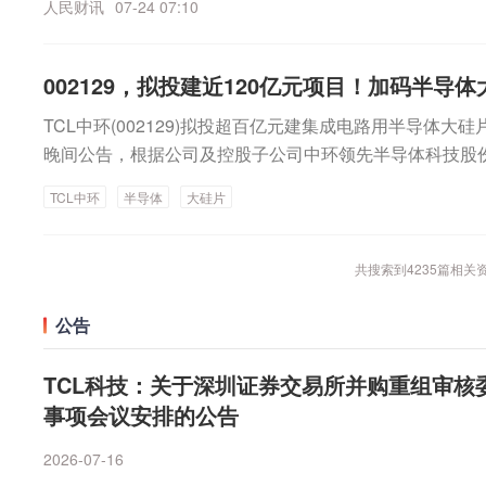
人民财讯
07-24 07:10
欲穿的环境下，重仓窄义消费的消费基金面临的赎回压力
8亿元。江波龙大手笔回购并非个例，近期消费电子、半
上游材料和设备成熟度。赵军表示，上游玻璃原材料的适
龙头澜起科技也在近日发布公告，公司董事长提议公司以3
金通过宽松口径，布局科技制造的产品生存逻辑。券商中
块联动效应。除了头部企业，中小科技公司也积极跟进回
镀、CMP研磨等关键设备的性能与可靠性，仍需进一步提
份。除了头部企业，中小科技公司也积极跟进回购布局。
带来的虹吸效应，基民对科技基金的关注度持续走高，对
相继发布回购预案或实施进展，回购资金从千万级到数亿
原片仍以海外厂商为主，国内企业在高端玻璃材料、关键
002129，拟投建近120亿元项目！加码半导体
源信息等多家公司近期相继发布回购预案或实施进展，回
多，已有多只消费基金产品在近期宣布清盘或提示清盘风
多个方面。Wind数据显示，截至7月23日，年内已有超8
快布局，但尚需经过较长时间的联合验证与迭代。第三道
不等，回购用途涵盖股权激励、市值管理、股本优化等多个
募日前发布公告，旗下一只消费混合基金出现连续60个工作
TCL中环(002129)拟投超百亿元建集成电路用半导体大硅
美的集团以82.33亿元回购金额位居首位，顺丰控股的回
爬坡与成本控制。赵军强调，玻璃基封装不仅要完成“功能
截至7月23日，年内已有超800家A股公司实施回购，合计
形，基金管理人按照合同约定对这只消费基金进行清算，
晚间公告，根据公司及控股子公司中环领先半导体科技股
技、中兴通讯等多家公司的回购金额都在10亿元以上。
在量产过程中实现良率的稳步提升和成本的有效管控，这
中，美的集团以82.33亿元回购金额位居首位，顺丰控股
提的是，在这只消费基金宣布清盘前，一位投资者赎回约5
先”）战略及业务发展需要，拟以中环领先子公司深圳中环
应用的最终门槛。京东方的披露也印证了这一现实。尽管
茅台、紫金矿业、海尔智家、TCL科技、中兴通讯等多家
TCL中环
半导体
大硅片
外，深圳某大型公募日前也披露，旗下一只消费主题基金同
电路用半导体大硅片深圳项目”。本项目投资总额预计约为1
线已送样并获得部分客户概念认证，但其明确表示，相关
元以上。上市公司增持回购对资本市场长期健康发展有着
资产净值低于5000万元的情形，所在基金公司已向监管
资金出资注册资本金，不超过总体投资额40%，项目总投
量产营收，试验线良率尚未达到量产水平，何时实现规模
上市公司增持回购流入的增量资金为A股市场带来了更多
基金的定期报告，截至今年6月末，其资产规模已缩水到约2
差额部分，通过项目公司股权融资、项目公司向银团贷款
共搜索到
4235
篇相关
从全球产业节奏看，玻璃基载板正在从技术验证向中试、
性支持，更体现了看好中国资本市场的坚定信心。从中长
规模缩水的一个背景是，其持仓主要是窄义层面的消费股
半导体大硅片深圳项目将重点建设抛光片、外延片。其中
进。中信证券预计，玻璃基载板有望于2027年起小批量出
购不仅有助于改善投资者情绪、稳定市场预期和提振信心
股的机会一定会到来，但若投资者对基金持仓结构不太满
路用12英寸抛光片及外延片、测试片，共计70万片/月。
公告
期主要应用于CPU及部分ASIC场景，后续再向GPU、ASI
更加注重公司内在价值和发展潜力、培育市场理性投资、
止，那么基金的长期投资逻辑也没有意义。”华南一位基
地面积约160亩。TCL中环表示，本次投资有利于公司贴
场景延伸。
上市公司真金白银回购自家股票，也是公司财务实力的体
基金坦承目前左侧磨底显而易见的是，消费基金经理在右
品能力，进一步提高12英寸产品产能规模以及逻辑、存储
TCL科技：关于深圳证券交易所并购重组审
司披露2026年上半年业绩预告，不少企业净利润实现翻
品合同的存续性，他们普遍认为消费整体估值便宜，但处
比。本次规划建设深圳大硅片项目，项目建设投资金额较
事项会议安排的公告
式提升。例如，江波龙的业绩预告显示，预计2026年上半
消费精选基金经理区少萍指出，消费板块仍处于弱景气磨
划，保障项目建设有序推进，优化项目资本结构、减轻公
至110亿元，同比大幅增长62204.03%至74393.95%。
2026-07-16
化，市场对高切低关注度提升，但消费股整体上仍居后排
结合市场环境与项目实施进度，综合运用自有资金、股权
实现归属于母公司所有者的净利润为70亿元至75亿元，