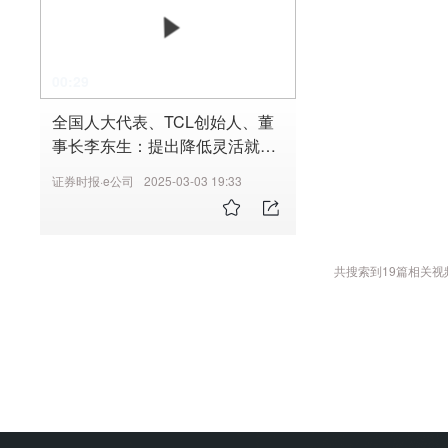
00:29
全国人大代表、TCL创始人、董
事长李东生：提出降低灵活就业
参保门槛的思考逻辑
证券时报·e公司
2025-03-03 19:33
共搜索到
19
篇相关视