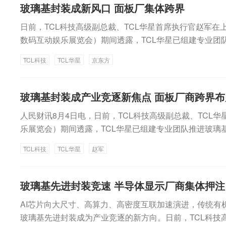
玻璃基封装成新风口 面板厂集体跨界
日前，TCL科技高级副总裁、TCL华星首席执行官赵军在上海
数码互动娱乐展览会）期间透露，TCL华星已组建专业团
验证，计划下半年展示相关样品并筹建中试线；此外，京东
TCL科技
TCL华星
京东方
封装载板试验线已向国内客户送样，部分客户通过概念认
天马亦搭建MPG多项目玻璃基板技术平台，将先进封装列
着AI芯片向大尺寸、高算力、高密度互连加速演进，传统
玻璃基封装成产业竞逐新焦点 面板厂商跨界布
界，玻璃基先进封装正成为产业竞逐的新焦点，一场由面
人民财讯8月4日电，日前，TCL科技高级副总裁、TCL华
然展开。跨界切入有核心优势“显示面板制造与半导体先
乐展览会）期间透露，TCL华星已组建专业团队推进玻璃
有很强的协同性。”赵军在接受采访时表示，大尺寸玻璃
试线；此外，京东方9.93亿元投资的玻璃基封装载板试
刻、蚀刻以及自动化搬运等关键环节，均是显示面板制造
TCL科技
TCL华星
赵军
试阶段；深天马亦搭建MPG多项目玻璃基板技术平台，将
装玻璃基板的制造要求高度契合。在赵军看来，除了工艺
高算力、高密度互连加速演进，传统有机载板逐步触及性
成面板厂跨界的重要基础。“二者的核心设备、原材料供应
由面板厂商主导的跨界布局已然展开。
星在半导体显示领域长期深耕，所构建起来的技术和制造
玻璃基先进封装竞速 半导体显示厂商集体押注
璃基板封装提供了天然的技术和供应链优势。”他说。玻璃
AI芯片向大尺寸、高算力、高密度互联加速演进，传统有
升级。相较传统有机基板，玻璃材料具有热膨胀系数更接
玻璃基先进封装成为产业竞逐的新方向。日前，TCL科技高
介电损耗更低、绝缘性更强等特点，有助于缓解大尺寸封