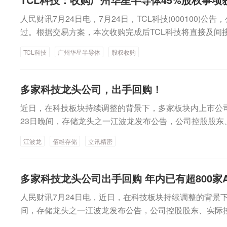
向看，显示企业已由技术关注进入实质性布局阶段。赵军介
离大规模商业化仍有较长路径。赵军认为，玻璃基封装要
科技消费基金经理正在尽可能挖掘科技特色。南方消费升
一个技术论证和前期开发的阶段，已组建专业团队，聚焦
人民财讯7月24日电，7月24日，TCL科技(000100)
要跨越关键工艺、供应链成熟度及商业化验证三道关口。
截至6月末，该基金的前三大重仓股已全部指向科技制造类
客户开展技术交流、技术攻关及协同开发。“当前我们正
过。根据交易方案，本次收购完成后TCL科技将直接及间接
出，TGV填铜、多膜层结构应力管控以及玻璃基板深加工
风动力、宁德时代等，尽管这些公司并非热门的AI科技产
在这个技术探索的同时，我们也在和目标客户推进合作与
华星t9产线运营主体。2026年1—6月，广州华星半导体营业收
难点。“目前相关工艺路线仍在持续优化，需要找到最优的
能按照合同口径增强科技制造，也凸显出消费类基金生存
TCL科技
广州华星半导体
股权收购
规划，TCL华星预计将在今年下半年展示玻璃基封装相关
元，同比增长203.99%。
关口在于上游材料和设备成熟度。赵军表示，上游玻璃原
仓结构成为拉动净值走强的必由之路。基于该持仓安排，
台筹建。这意味着公司正从前期调研、工艺预研逐步迈向
孔、电镀、CMP研磨等关键设备的性能与可靠性，仍需进
净值出现4.28%正收益，涨幅排名前列。此外，招商消费
段。京东方此前接受机构调研时披露，2024年投资9.93
V玻璃原片仍以海外厂商为主，国内企业在高端玻璃材料
达消费行业、汇添富消费行业等产品，也均强化科技制造
多家科技龙头公司，出手回购！
验线，目前已向部分国内客户送样，部分客户已通过概念
正加快布局，但尚需经过较长时间的联合验证与迭代。第
降低白酒等传统消费的配置。以鹏华消费升级基金为例，
段。京东方表示，其布局的逻辑在于复用多年积累的显示
近日，在科技板块持续调整的背景下，多家板块内上市公
良率爬坡与成本控制。赵军认为，玻璃基封装不仅要完成“
降至第七大重仓股，持仓比例也仅为3.65%，而更多的仓
大规模集成智能制造能力，将玻璃基封装载板作为“第N曲
23日晚间，存储龙头之一江波龙发布公告，公司控股股东
更要在量产过程中实现良率的稳步提升和成本的有效管控
电子材料、光电隔膜等领域。显而易见的是，消费基金经
方向。深天马则采取平台化培育路径。公司7月17日在机
总经理蔡华波提议公司使用自有或自筹资金回购公司已发
模化应用的最终门槛。京东方的披露也印证了这一现实。
技特色”，降低传统窄义消费股票的配置。这在招商消费
江波龙
佰维存储
立讯精密
多项目玻璃基板技术平台，围绕先进封装、面板级智能天
适宜时机用于股权激励或员工持股计划，公司本次拟回购金
试验线已送样并获得部分客户概念认证，但其明确表示，
显，该基金在今年3月末时的重仓股尚包括泡泡玛特、安
控生物芯片、指纹识别等方向开展技术开发与合作，尝试
波龙大手笔回购并非个例，近期消费电子、半导体、存储
产和量产营收，试验线良率尚未达到量产水平，何时实现
义消费股，但在6月末的最新披露中，上述窄义消费股全
非显示应用领域。从样品到量产尽管产业热度升温，但玻
纷纷出手回购，形成板块联动效应。7月22日，另一存储
多家科技龙头公司出手回购 年内已有超800家
性。从全球产业节奏看，玻璃基载板正在从技术验证向中
则是宽松口径的“科技消费”，包括科达制造、赛轮轮胎、
商业化仍有较长路径。赵军认为，玻璃基封装要真正实现
议，拟使用公司自有资金或自筹资金回购2亿元至2.5亿
入推进。中信证券预计，玻璃基载板有望于2027年起小批量
只消费基金的十大重仓股已全部更换为科技特色，这一安
人民财讯7月24日电，近日，在科技板块持续调整的背景
键工艺、供应链成熟度及商业化验证三道关口。首先是工艺
全部用于注销并减少注册资本。同日，消费电子龙头立讯
量，前期主要应用于CPU及部分ASIC场景，后续再向GPU、
义。窄义持仓易致产品合同终止若无口径宽松的安排，或
间，存储龙头之一江波龙发布公告，公司控股股东、实际
铜、多膜层结构应力管控以及玻璃基板深加工，是当前需
公司已通过集中竞价方式累计回购股份1766.54万股，占公
高难度场景延伸。（证券时报）
费股，许多消费基金产品或难以等到赛道回暖的右侧。在
资金回购公司已发行的部分股票，并在未来适宜时机用于
前相关工艺路线仍在持续优化，需要找到最优的技术方案
成交金额约10亿元，成为近期A股科技板块回购力度最大