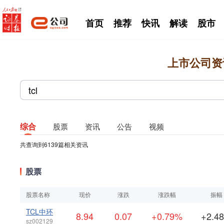
首页
推荐
快讯
解读
股市
上市公司资
综合
股票
资讯
公告
视频
共查询到
6139
篇相关资讯
股票
股票名称
现价
涨跌
涨跌幅
振幅
TCL中环
8.94
0.07
+0.79%
+2.4
sz002129