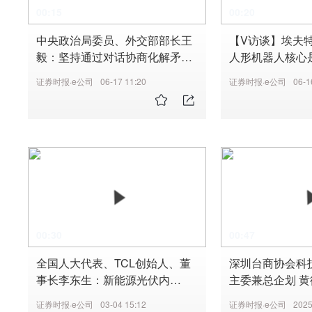
00:15
00:20
中央政治局委员、外交部部长王
【V访谈】埃夫
毅：坚持通过对话协商化解矛盾
人形机器人核心
冲突推动乌克兰、加沙等热点问
有大脑，它就是
证券时报·e公司
06-17 11:20
证券时报·e公司
06-1
题的政治解决
00:30
00:47
全国人大代表、TCL创始人、董
深圳台商协会科
事长李东生：新能源光伏内
主委兼总企划 黄衍豊：相信自由
卷，“资源配置扭曲”首当其冲#20
贸易能促进社会
证券时报·e公司
03-04 15:12
证券时报·e公司
2025