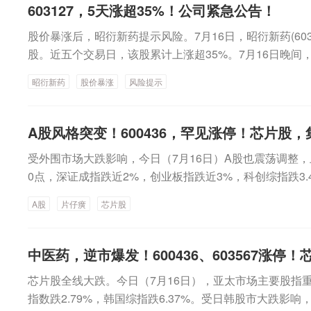
板块获得超80亿元净流入，智能交通、算力租赁、顺周期
603127，5天涨超35%！公司紧急公告！
史，在工业车辆领域拥有超过五十年的研发制造经验。产
宣布。我不会辞职，我会继续任职。”他表示，有人称伊
亿元净流入。消费电子遭主力资金净流出逾204亿元，芯
持续位列国内行业前茅，据美国《MMH现代物料搬运杂
致，他们的目的是以此来制造分歧。政府与军方力量“完
股价暴涨后，昭衍新药提示风险。7月16日，昭衍新药(60312
流出超百亿元。个股方面，紫光股份获得69亿元主力资金
收入排名，杭叉集团位列世界第8位。值得一提的是，除
位交给无能之人”。此前一段时间，有传闻称佩泽希齐扬
股。近五个交易日，该股累计上涨超35%。7月16日晚间
2亿元净流入，宁德时代、新易盛、九安医疗、中国平安等
前，杭叉集团已设立具身智能研究院、智能物流研究院、
分歧，称佩泽希齐扬可能辞职。伊朗总统办公室已多次辟
股票于7月14日、7月15日和7月16日连续3个交易日内
石油股继续上攻，板块指数高开高走飙升逾7%，日K线近1
昭衍新药
股价暴涨
风险提示
平台，引进大量优秀人才，并制定了详细的产业发展规划
成交同比涨超三成据深圳市房地产信息平台数据，7月全市新
20%，根据《上海证券交易所交易规则》的有关规定，属
累计大涨25.88%。中国海油午后强势涨停，中国石油大涨
将充分发挥产业基础深厚、场景资源丰富、技术积累扎实
套，环比下跌35.2%，同比上涨19.3%；其中住宅成交266
形。经公司自查并书面征询控股股东及实际控制人，截至
7%。受中东局势再度紧张影响，国际原油价格大幅上涨
具身智能与工业车辆深度融合，推动杭叉全面向科技型企
比上涨32.5%。拉长周期看，1—7月新房累计成交35104
股股东、实际控制人确认不存在应披露而未披露的重大信
A股风格突变！600436，罕见涨停！芯片股
3%，重新站上90美元/桶，纽约商品交易所WTI原油8月合
球顶尖的智能物流整体解决方案供应商。“我们的目标非
住宅累计成交21935套，同比下降10.6%，降幅较上半
较大，存在市场情绪过热、非理性炒作风险，交易风险极
美元/桶，创1个多月来新高。国内原油期货主力合约今日大
赴，做国内顶尖、全球一流的机器人企业。方向认准了，就
受外围市场大跌影响，今日（7月16日）A股也震荡调整，上证
资调研数据出炉，电子热度居首7月以来，外资机构共调研
风险。公告还称，公司生物资产公允价值受多种不确定性
涨17.53%，液化气主力合约更是飙升10.72%，7月暴涨2
0点，深证成指跌近2%，创业板指跌近3%，科创综指跌3.
高端制造领域成为绝对焦点。从行业分布来看，电子、机
波动风险。敬请广大投资者注意二级市场交易风险，理性
合约均大涨超6%。电力股强者恒强，板块指数大涨逾4%
缩至2.42万亿元。盘面上，影视院线、专业连锁、医疗
业合计贡献超半数调研公司。在调研热潮背后，摩根大通
息显示，昭衍新药是目前国内自有猴群规模最大的CRO（
A股
片仔癀
芯片股
新能(600032)临近收盘最后5分钟涨停，大唐发电、京
前，玻璃玻纤、MLCC概念、存储芯片、光刻机等板块跌幅
在近日发声，认为AI是长期产业趋势，市场对科技板块的
衍新药的业务涵盖实验模型的繁殖和销售，因拥有大量实验
等均于收盘临近封死涨停。迎峰度夏高峰，7月以来全国
据显示，计算机行业获得逾86亿元主力资金净流入，医药
票私募仓位创新高，百亿私募加仓幅度居首私募排排网最
号。近日，昭衍新药披露上半年业绩预告，预计报告期内
国家能源局预计，2026年全国最大电力负荷在15.75亿—
入，传媒获得逾40亿元净流入，电子、房地产、汽车均获
来，股票私募已连续4周加仓，整体仓位刷新近220周新
9亿元，同比暴增884.9%至1377.4%，实验猴持续涨
中医药，逆市爆发！600436、603567涨停
增长7000万—9000万千瓦，若出现大范围极端高温天气
金融遭主力资金净流出逾34亿元，公用事业净流出逾13
仅率先提升仓位，还通过密集自购释放看多信号，7月以来
因。昭衍新药在多份投资者关系活动记录中提及，实验模
瓦。此外，高股息的煤炭、白酒、保险、电信服务等板块
芯片股全线大跌。今日（7月16日），亚太市场主要股指重
等也净流出。概念板块方面，AI应用板块获得逾88亿元主
元，其中百亿私募贡献近七成。券商这一业务，新增流动
的战略资源之一。实验猴价格变动主要源于供需结构变化
盈率、低市净率等板块均大幅上涨。展望后市，财通证券
指数跌2.79%，韩国综指跌6.37%。受日韩股市大跌影
得逾80亿元净流入，5G应用获得逾70亿元净流入，云计
者从业内获悉，为进一步完善证券行业风险管理体系，夯
需呈偏紧状态；然而，国内猴子进口政策出现松动迹象，