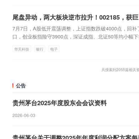
医疗、新赣江、博瑞医药等批量涨停或涨超10%。港股医
数据跌超8.7%，美光科技跌8%，希捷科技跌5.7%。今日
斯跌超4%，理想汽车、奇瑞汽车跌近3%，吉利汽车跌超2
据称，该公司由贵州茅台酒厂（集团）保健酒业有限公司（
场，怒斥被捉弄。这场峰会的全场座椅都套着印有“贵州
生物盘中一度飙升逾30%，中生北控生物科技、迈博药业
1.53%，三星电子大跌8.77%，韩国综合指数重挫逾6%。
94亿元截至8月3日，上交所融资余额报13232.58亿元，
岭凯帝参茸鹿产品贸易、中铁二十二局、西丰县城市建设
黔茅酒”的白色椅套。6月初，茅台保健酒发布声明称，“茅
尾盘异动，两大板块逆市拉升！002185，获
0%。近来，医药行业政策利好频频。日前，国务院批复
3%，日经225指数跌近3%。展望后市，招商证券指出，
元；深交所融资余额报12489.16亿元，较前一交易日减少46
酒业五家股东共同投资建设。公司主要以研发生产酱香白
销策划有限公司（下称“黔茅策划”）在未向茅台健康、贵
展“十五五”规划》。国家卫生健康委员会、国家中医药局
要是海外市场高波动的科技板块向A股的映射。7月进入上
1.74亿元，较前一交易日减少87.94亿元。★公司动态★
7月7日，A股低开震荡调整，上证指数跌破4000点，回补
主营业务，产品有“茅鹿源”保健酒及系列露酒、中高端酱香
限公司（茅台健康全资子公司，下称“健康销售”）等进行
发《国家基本药物目录（2026年版）》，新版目录从过去
期，高估值的科技成长板块面临业绩验证压力。回到产业
吨/年MDI装置将停产检修今日晚间，“化工茅”万华化学(600
口，创业板指险守3900点，深证成指、北证50等均小幅下
其中，“茅鹿源”保健酒是公司的核心产品。值得一提的是
自开展的误导消费者的招商、宣传活动。鉴于此活动已违
94种，其中中成药318种，新增48种中成药。芯片股则
的最新催化。东方证券表示，A股短期从科技集中向其他
台产业园110万吨/年MDI装置及相关配套装置将于2026
成交2.6万亿元，终结了此前连续16个交易日超3万亿元
背景。不久之前，茅台健康被卷入了强制搭售风波。5月
暂停与黔茅策划一切合作及经销授权，后续将依法追究其
挫逾5%，长电科技、德明利、兆易创新、华天科技等个
华天科技
银行
电子
先进生产力主线定价。AI投资链条尚未被证伪，但交易波
计检修45天左右。本次停产检修是根据年度计划进行的例
戏、银行、石油开采、培育钻石等板块相对活跃，化纤、
企业负责人身份卧底“茅台集团2026年全国项目合作峰会”
早在数年前，围绕“黔茅酒”的代理权问题各方就曾发生过
是，全球芯片股大跌，隔夜美股存储芯片板块遭猛烈抛售，闪
外利率对科技估值和融资环境的影响。后续市场关注点将
营不会产生重大影响。国家邮政局依法对申通快递有限公
美容等板块跌幅居前。Wind实时监测数据显示，电子行业
发现活动方要求买1瓶飞天茅台，最低要捆绑4瓶黔茅酒，
暴露出茅台保健酒在产品经销授权、合作方全流程监管、
士跌9%，西部数据跌超8.7%，美光科技跌8%，希捷科技
价效应能否向下游、收入循环传导。出口链、AI制造和科
消息，今年以来，使用“申通快递”商标、字号、快递运单
净流入，超过其他行业净流入总和，通信获得逾56亿元净
共搜索到
2055
篇相关
场，怒斥被捉弄。这场峰会的全场座椅都套着印有“贵州
重漏洞，茅台旗下非主品牌渠道治理难题长期待解。此外
SK海力士暴跌11.53%，三星电子大跌8.77%，日本股市铠
力的中期方向。
产安全事故，场所内多次被检查发现生产安全事故隐患。
净流入，房地产、机械设备均获得超10亿元净流入，建筑
黔茅酒”的白色椅套。6月初，茅台保健酒发布声明称，“茅
也是上述股权挂牌的一大因素。挂牌信息显示，茅台健康2025
市，招商证券指出，近期A股市场波动加大，主要是海外
快递相关企业安全生产管理缺位，未按规定实行安全保障
元净流入。医药生物遭主力资金净流出逾52亿元，非银金
公告
销策划有限公司（下称“黔茅策划”）在未向茅台健康、贵
元，亏损2794.83万元；2026年前5个月，公司实现营业收入
股的映射。7月进入上市公司中报业绩预告披露期，高估
法对申通快递有限公司进行立案调查。中科三环：拟收购
金属净流出逾21亿元。概念板块方面，消费电子板块获得逾
限公司（茅台健康全资子公司，下称“健康销售”）等进行
0.1万元。截至今年5月末，公司总资产为4.22亿元，所有者
验证压力。回到产业层面，建议关注国产算力的最新催化
声控股权今日晚间，中科三环(000970.SZ)公告称，公
入，华为概念获得逾192亿元净流入，芯片板块获得逾18
贵州茅台2025年度股东会会议资料
自开展的误导消费者的招商、宣传活动。鉴于此活动已违
智能大会上，华为将首次展出业界最大规模超节点Atlas 950
磁声电子有限公司的控股权。标的资产是国内极少数具备
得逾131亿元净流入，5G应用、新基建等板块也获得超
暂停与黔茅策划一切合作及经销授权，后续将依法追究其
证券表示，A股短期从科技集中向其他方向再平衡，中期
2026-06-03
装核心技术能力的稀土永磁器件制造商。本次交易尚处筹
力资金净流出逾52亿元，顺周期板块净流出逾41亿元，
早在数年前，围绕“黔茅酒”的代理权问题各方就曾发生过
价。AI投资链条尚未被证伪，但交易波动可能加大，后续
评估后确定，存在不确定性。12天7板美利云：公司暂未提供算
人等板块均净流出超30亿元。个股方面，华天科技(00218
暴露出茅台保健酒在产品经销授权、合作方全流程监管、
和融资环境的影响。后续市场关注点将从上游涨价本身，
Z)今晚发布异动公告，公司目前数据中心业务主要为提供
净流入，长电科技、东山精密、万通发展、中际旭创4股均
重漏洞，茅台旗下非主品牌渠道治理难题长期待解。此外
贵州茅台关于调整2025年年度利润分配方案
游、收入和财政循环传导。出口链、AI制造和科技成长方