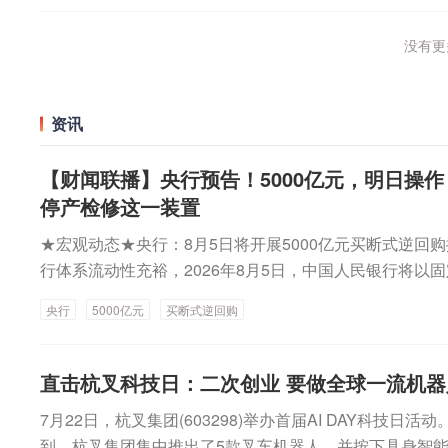
没有更多
资讯
【财闻联播】央行预告！5000亿元，明日操作
停产检修这一装置
★宏观动态★央行：8月5日将开展5000亿元买断式逆回购
行体系流动性充裕，2026年8月5日，中国人民银行将以
价位中标方式开展5000亿元买断式逆回购操作，期限为3
央行
5000亿元
买断式逆回购
026年11月5日（遇节假日顺延）。《智能网联汽车 自
国家标准正式发布《智能网联汽车 自动驾驶系统安全要求
布，拟于2027年7月1日起正式实施。标准提出，一是健
直击杭叉科技日：二次创业 要做全球一流机器
机制，筑牢安全根基。标准要求车辆制造商从安全方针、
7月22日，杭叉集团(603298)举办首届AI DAY科技日
全提升四个维度，建立覆盖产品设计开发、生产制造及部
到，杭叉集团集中推出了5款叉车机器人，并按下具身智能战