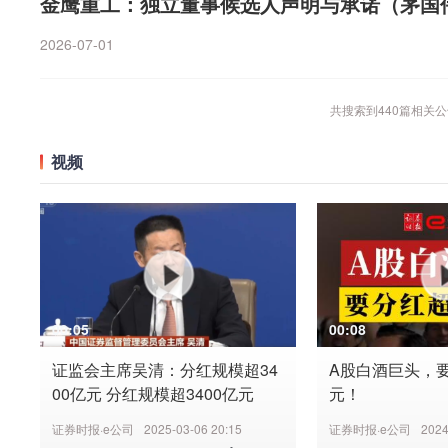
金鹰重工：独立董事候选人声明与承诺（茅国
2026-07-01
共搜索到
440
篇相关公
视频
00:05
00:08
证监会主席吴清：分红规模超34
A股白酒巨头，要
00亿元 分红规模超3400亿元
元！
证券时报·e公司
2025-03-06 20:15
证券时报·e公司
2024