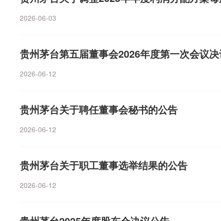
运行维护等服务。公司暂未提供算力。联创光电：公司及
研新材、瑞芯微等9股也获得超10亿元净流入。午后，四
也是上述股权挂牌的一大因素。挂牌信息显示，茅台健康2025
方向。
披露非经营性资金往来等违法行为 被证监会立案联创光电(60
中国银行均放量涨超2%，工商银行、农业银行也均逆市
2026-06-03
元，亏损2794.83万元；2026年前5个月，公司实现营业收入
公司及实际控制人伍锐因涉嫌未按规定披露非经营性资金
银行、邮储银行、苏州银行等纷纷跟涨。今年以来，银行
0.1万元。截至今年5月末，公司总资产为4.22亿元，所有者
到中国证监会下发的《立案告知书》。目前公司各项经营
盘，截至7月7日收盘，银行板块指数年内跌近9%，42只
贵州茅台第五届董事会2026年度第一次会议
期间，公司及伍锐将积极配合调查并履行信息披露义务。
益，33只下跌。浦发银行跌幅超28%，农业银行、瑞丰
件、AI智能体等相关业务实现的营业收入较小今日晚间，恒银科
等7股跌幅超10%。42只银行股全线跌破每股净资产，民生
2026-06-12
称，公司股票于2026年7月31日、8月3日连续两个交易
阳银行也仅0.29倍。42只银行股市盈率也全线低于10倍
超过20%，8月4日再次涨停，股价短期涨幅较大。截至8
率均仅3.15倍，青农商行、贵阳银行、北京银行、平安银
37.29，高于行业平均的66.38。公司目前生产经营正常
倍。“三桶油”午后也放量拉升，中国海油、中国石油均于
贵州茅台关于聘任董事会秘书的公告
部经营环境没有发生重大变化。公司主营业务为金融智能
幅也大幅缩减，至收盘仅跌2分钱。展望后市，德邦证券指
2026-06-12
为银行等客户提供所需相关产品及技术和服务。公司智算软
储的货币政策信号，当前市场对于美联储的解读或过度，
务实现的营业收入较小，未对公司经营业绩产生重大影响。
什在国会进行的半年度货币政策证词以及7月末的FOMC
日，累计回购股份金额达8.53亿元今日晚间，恒瑞医药(6002
高度联动，呈现“一荣俱荣、一损俱损”的特征，市场极致
贵州茅台关于职工董事选举结果的公告
26年7月31日，公司通过集中竞价交易方式累计回购股份137
会有所加大，可能会阶段性地转为防御主线。华鑫证券认为
1%，累计支付金额8.53亿元(不含交易费用)，回购价格区间为4
突破45%阈值后潜在显现降温拐点，预计后续市场大波动
2026-06-12
股。江南新材：拟定增募资不超过16亿元，用于高纯电子
到成交虽有小幅降温但依旧活跃，整体调整压力预计有限
组项目今日晚间，江南新材(603124.SH)公告称，公司
衡而非切换，等待7月上旬的A股半年报业绩预告和中下旬
贵州茅台2025年度股东会决议公告
行A股股票方案，拟募集资金总额不超过16亿元，扣除发