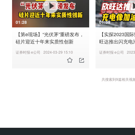
01:28
01:39
【第e现场】“光伏茅”重磅发布，
【实探2023国
硅片迎近十年来实质性创新
旺达推出闪充电
一样方便
证券时报·e公司
2024-03-29 15:10
证券时报·e公司
2023
共搜索到
9
篇相关视