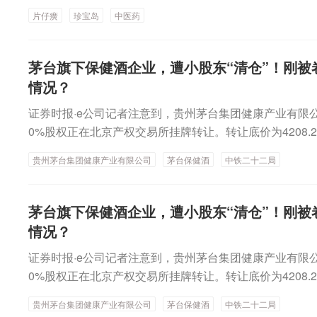
资金即使乐观，也更想先观望，因此短期行情可能先整理
至收盘，上证指数跌1.85%失守3900点，深证成指跌1.97
元净流入。存储芯片板块遭主力资金净流出逾75亿元，半
险管理基础，中证协对《证券公司流动性风险管理指引》
来价格走势仍需持续观察。（e公司）
片仔癀
珍宝岛
中医药
底，美联储会议可能重新校准加息可能性，A股科技业绩
创综指跌3.43%。市场成交进一步萎缩至2.42万亿元，
0亿元，长鑫概念、汽车芯片、先进制造等也都净流出超5
焦重点领域，强化硬性约束。针对跨境与境外业务、跨币
到时也将出炉，届时资金可能入场再启动行情。广发证券
视院线、专业连锁、医疗美容、房产服务等板块涨幅居前，
份获得逾36亿元主力资金净流入，景旺电子获得逾20亿
域，新增流动性风险管理要求。例如，提出证券公司应建
资金冲击、重要节点预期过于一致、地缘冲突和油价反复
存储芯片、光刻机等板块跌幅居前。Wind实时监测数据显
微、九安医疗等获得超10亿元净流入，中芯国际、昆仑万
茅台旗下保健酒企业，遭小股东“清仓”！刚被
业务线的部门持有或管理，保障公司流动性安全。★市场数
的跌幅和速度均超预期。从A股、美股过往核心产业周期
亿元主力资金净流入，医药生物获得逾50亿元净流入，传
入。医药股再度集体逆市上涨，中药方向领涨，板块指数
情况？
64%，算力硬件股集体反弹截至今日收盘，沪指涨0.33%，
板块的调整空间已经比较充分，调整时间较历史情形还略
电子、房地产、汽车均获得超20亿元净流入。非银金融遭
量拉升，盘中一度涨超3%。片仔癀(600436)、珍宝岛(60
指涨5.64%。市场震荡反弹，创业板指领涨。沪深两市成交
证券时报·e公司记者注意到，贵州茅台集团健康产业有限公
第二次“胜负手”已不远。
元，公用事业净流出逾13亿元，电力设备、石油石化等也
生物谷、陇神戎发、同仁堂等跟随放量大涨。医疗美容、免
易日放量2162亿。盘面上，市场热点快速轮动，全市场超
0%股权正在北京产权交易所挂牌转让。转让底价为4208.
方面，AI应用板块获得逾88亿元主力资金净流入，AI算力
等细分板块也纷纷逆市走强，哈药股份连续5日涨停，海南
涨停。从板块来看，算力租赁概念延续强势，美利云3连
体估值约4.21亿元。转让方为中铁二十二局集团（下称“
应用获得逾70亿元净流入，云计算、大数据等均获得超6
医疗、新赣江、博瑞医药等批量涨停或涨超10%。港股医
出3天2板，高乐股份、行云科技涨停。CPO概念震荡反
贵州茅台集团健康产业有限公司
茅台保健酒
中铁二十二局
后，其将不再持股。企查查显示，茅台健康成立于2014年
块遭主力资金净流出逾75亿元，半导体、茅概念均净流出
生物盘中一度飙升逾30%，中生北控生物科技、迈博药业
华盛昌涨停。PCB概念走强，宝鼎科技3天2板，东材科
据称，该公司由贵州茅台酒厂（集团）保健酒业有限公司（
车芯片、先进制造等也都净流出超50亿元。个股方面，紫
0%。近来，医药行业政策利好频频。日前，国务院批复
停。半导体设备板块震荡拉升，金海通涨停。AI应用端反
岭凯帝参茸鹿产品贸易、中铁二十二局、西丰县城市建设
资金净流入，景旺电子获得逾20亿元净流入，万通发展、
茅台旗下保健酒企业，遭小股东“清仓”！刚被
展“十五五”规划》。国家卫生健康委员会、国家中医药局
板，中国科传、返利科技均走出5天3板。CRO概念表现
酒业五家股东共同投资建设。公司主要以研发生产酱香白
超10亿元净流入，中芯国际、昆仑万维等也都获得超亿元
情况？
发《国家基本药物目录（2026年版）》，新版目录从过去
百花医药涨停。下跌方面，大金融板块震荡回落，银行、
主营业务，产品有“茅鹿源”保健酒及系列露酒、中高端酱香
逆市上涨，中药方向领涨，板块指数低开高走，午后进一
94种，其中中成药318种，新增48种中成药。芯片股则
中建”四大行均跌超3%。香港恒生指数收跌0.6%，汽车
证券时报·e公司记者注意到，贵州茅台集团健康产业有限公
其中，“茅鹿源”保健酒是公司的核心产品。值得一提的是
超3%，日K线连续7日收阳。片仔癀(600436)、珍宝岛(6
3%。长电科技、博杰股份、兆易创新、华工科技等批量
港恒生指数收跌0.6%，恒生科技指数涨0.21%。光通信
0%股权正在北京产权交易所挂牌转让。转让底价为4208.
背景。不久之前，茅台健康被卷入了强制搭售风波。5月
生物谷、陇神戎发、同仁堂等跟随放量大涨。医疗美容、免
4%，每股股价再度失守2000元，寒武纪、中际旭创也均
中际旭创涨17%，剑桥科技涨超19%，长飞光纤光缆涨超1
体估值约4.21亿元。转让方为中铁二十二局集团（下称“
企业负责人身份卧底“茅台集团2026年全国项目合作峰会”
等细分板块也纷纷逆市走强，哈药股份连续5日涨停，海南
股大跌，隔夜美股存储芯片板块遭猛烈抛售，闪迪跌8.12
贵州茅台集团健康产业有限公司
茅台保健酒
中铁二十二局
2%，兆易创新涨超8%，华虹宏力涨超6%。汽车板块普跌
后，其将不再持股。企查查显示，茅台健康成立于2014年
发现活动方要求买1瓶飞天茅台，最低要捆绑4瓶黔茅酒，