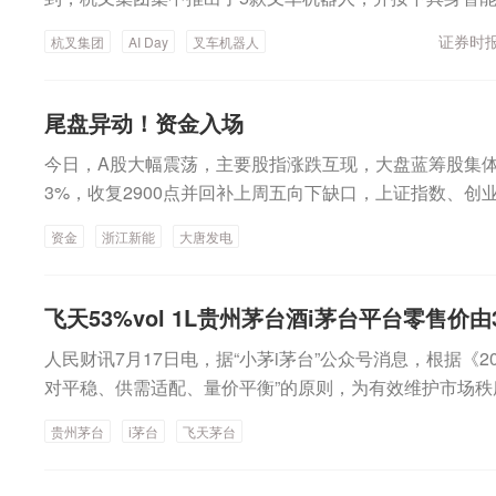
从源头降低自动驾驶系统潜在的安全风险。同时，明确车
Mind具身大模型。这家有着70年历史的企业，正式从传
统研发验证过程中组织开展相应的仿真、场地及道路试验
证券时报
杭叉集团
AI Day
叉车机器人
能为引擎的智慧物流解决方案引领者全面转型。图为杭叉
条件满足研发验证要求。二是强化系统动态驾驶任务执行
长赵礼敏，共同启动杭叉集团具身智能战略启动仪式发布
准要求自动驾驶系统安全水平应至少达到正在承担动态驾
开解读了“LogiMind”杭叉智枢模型的技术架构。该模型
人的水平，同时不得对用户及其他道路使用者造成不合理
尾盘异动！资金入场
的大小脑架构——云端负责顶层统筹与全局调度，本地小
明确系统在各类场景下执行动态驾驶任务的安全要求，并
今日，A股大幅震荡，主要股指涨跌互现，大盘蓝筹股集体
策。杭叉集团首席科学家、具身智能研究院院长陶熠昆指出
和执行要求。三是规范人机交互与用户告知要求，防范误
3%，收复2900点并回补上周五向下缺口，上证指数、创
段极不平衡，关键在于数据的可获取性；叉车等工业车辆
动驾驶系统的激活和退出过程应安全，并明确就绪、激活
指、北证50、科创综指等小幅飘绿，成交小幅放大至2.7
场景，为“数据飞轮”的持续滚动提供了前提条件。与此同
的提示规范。对于L3级自动驾驶系统还应具备驾驶人接管
资金
浙江新能
大唐发电
0ETF华夏(588000)一度回升翻红，创业板ETF易方达(1
覆盖工厂核心作业场景的五款叉车机器人产品：平衡重式
求车辆制造商除产品使用说明书外，还可通过官网、车载
额双双突破160亿元，刷新上周五（2026年7月17日）创出
点室外重载）、前移式（8米级高位存取）、托盘搬运车
用户驾驶自动化等级、能力范围、局限性、控制策略及用
额新高。盘面上，油气开采、酿酒、保险、电力等板块涨幅
量堆垛）。全系列共用“3D激光雷达+多目深度相机+端云
飞天53%vol 1L贵州茅台酒i茅台平台零售价由3
引导用户正确认知与使用。四是完善多维度检验检测方法
概念、光刻机、存储芯片等板块跌幅居前。Wind实时监
术底座，能力同源。杭叉集团首席技术官、智能物流研究
标准构建“企业保障能力检验+安全档案检验+确认性试验”
人民财讯7月17日电，据“小茅i茅台”公众号消息，根据《
得逾130亿元主力资金净流入，公用事业获得逾91亿元净
GV是“你告诉它怎么走，它就怎么走”；叉车机器人是“你
对企业安全保障能力和产品安全档案的完整性和鲁棒性等
对平稳、供需适配、量价平衡”的原则，为有效维护市场秩序，自2
元净流入，食品饮料获得逾54亿元净流入，非银金融、银
办法完成”。它替代的不是司机的手脚，是司机从判断到
明日与伊朗达成协议以开放霍尔木兹海峡据央视新闻报道
台酒(2026)i茅台平台零售价由1539元/瓶调整为1639元/
入，家用电器连续8日获得净流入。电子行业遭主力资金净
董事长赵礼敏表示，以工业车辆为代表的物流装备正从“自动
贵州茅台
i茅台
飞天茅台
国财政部长贝森特称，美国可能明日与伊朗达成协议以开
调整为3269元/瓶。
备净流出逾23亿元，建筑材料净流出逾19亿元。概念股
级，既是行业大势，也是杭叉未来发展的重点方向。杭叉
统否认辞职传闻据央视新闻援引伊朗方面4日消息，伊朗
念、大消费等板块均获得超百亿元主力资金净流入，中字
启“智能化”发展战略，迈出“二次创业”的步伐。据悉，杭
闻，称“我会继续任职”。佩泽希齐扬在一场访谈节目中说