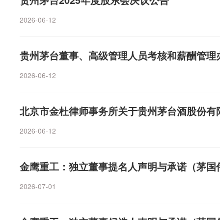
化铜粉建设项目和液冷散热模组及配件建设项目。本次发行
2026-06-12
价格不低于定价基准日前20个交易日公司股票交易均价的8
议案尚需提交股东会审议。清风回应卫生纸抽检不合格：
监督管理局发布2025年31种产品质量市级监督抽查情况
贵州茅台董事、高级管理人员考核和薪酬管理
生纸抗张指数不合格，且复检仍不合格。客服称该批次纸
2026-06-12
艺参数调校出现偏差，纵向抗张指数出现波动，超出了国
品已全渠道下架封存，全面排查流向，企业已向监管部门
方案。（券商中国）
北京市金杜律师事务所关于贵州茅台酒股份有限
2026-06-12
金鹰重工：独立董事提名人声明与承诺（茅国
2026-07-01