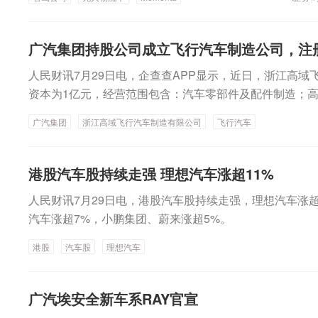
实现向快递配送、夜间配送等场景的快速推进。7月29日
马酸伏诺拉生获得化学原料药上市申请批准通知书天宇股
为其后续销量带来了不确定性。跟随汽车大盘，国央企培育
无图”L4级无人物流车小竹T5 Pro在河南济源完成批量
二批全国药品集中采购恒瑞医药：获得药物临床试验批准
落。深蓝汽车7月全球销量29213辆，同比增长7.5%，但
链、熟食转运、汽配物流等多场景常态化运营。两家智驾
品获得澳大利亚药品GMP符合性证书
广汽集团持股公司成立飞行汽车制造公司，注
7月交付23517辆，环比跌8.30%。新势力困于3万辆？
作，折射出一个更大的行业趋势。从载人到载货，无人配
力打开了新的想象空间，也为未来行业的竞争格局注入了
人民财讯7月29日电，企查查APP显示，近日，浙江高
转向的新战场，整个智驾产业链在乘用车红海之外寻找的
的新势力车企仍在3万辆阵营里为守住阵地而战。7月，小鹏
资本为1亿元，经营范围包含：汽车零部件及配件制造；
集体转向的核心变量，是无图智驾方案在2026年实现了
蔚来35934辆、理想30468辆，小米交付量超3万辆，从“3
输设备销售等。企查查股权穿透显示，该公司由广汽集团
越，无人配送由此从“定制化部署”迈入“标准化复制”阶段。
广汽集团
浙江高域飞行汽车制造有限公司
飞行汽车
明显。其中，曾经在6月突破4万辆的蔚来和小鹏，又都跌
动驾驶起家，但过去依赖高精地图的技术路线导致商业化
都希望能突破“3万天花板”。以小鹏为例，在7月发布了MO
方案将Robovan部署周期从数周压缩至1天以内，智驾公
NA L03，后续能否重回4万辆区间，这款新车的交付表
得注意的是，无图技术的规模化效应，在行业头部企业的
港股汽车股持续走强 理想汽车涨超11%
车企依然在存量款型中求稳，蔚来公司今年已经完成了所
石器相关负责人告诉记者，公司依托全栈自研的Neolix-
人民财讯7月29日电，港股汽车股持续走强，理想汽车涨
为，接下来5个月里，后续增长更多依赖现有车型的市场
感器融合感知，摆脱高精地图依赖，能够实现陌生城市的
汽车涨超7%，小鹏集团、蔚来涨超5%。
7月交付30468辆，系头部新势力中同比、环比双降品牌
资人、资深人工智能专家郭涛告诉记者，目前技术已逐渐成
款车型，使理想在增程市场结构性萎缩及新老车型切换中遭
在部分场景已实现商业化落地，无图技术、纯视觉技术等
港股
汽车股
理想汽车
人士认为，车企存在两条截然不同的路径，一队将电动化
件成本并提升了应对复杂场景的能力。他同时提醒，要实
力投入、加速迭代；另一队则在转型阵痛之间反复权衡，
极端天气、突发状况等长尾场景问题，不过整体上技术有
线。这是汽车玩家对产业未来的认知发生分歧，映射出当
广汽埃安全新车系RAY官宣
乘用车赛道的持续内卷，也在倒逼智驾供应商寻找第二增
杂。有一种声音认为造车新势力正集体“困在3万辆”，这