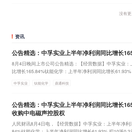
没有更多
资讯
公告精选：中孚实业上半年净利润同比增长165.
8月4日晚间上市公司公告精选：【经营数据】中孚实业：上半
比增长165.84%钛能化学：上半年净利润同比增长61.93%
上半年净利润同比增长59.24% 拟10派3元有研新材：上半
中孚实业
钛能化学
鼎通科技
拟10派0.43元迪普科技：上半年净利润7241.33万元 同比
半年净利润4.79亿元 同比增长23.08%今创集团业绩快报：
比增长20.64%东方电缆：上半年净利润5.65亿元 同比增长
公告精选：中孚实业上半年净利润同比增长165
报：上半年净利润218.76亿元 同比增长8.09%厚普股份：
收购中电磁声控股权
同比扭亏为盈ST迪瑞：上半年净利润759.69万元 同比
人民财讯8月4日电，【经营数据】中孚实业：上半年净利润18
利同比预降10.15%—18.32%禾望电气：上半年净利润1.56
84%钛能化学：上半年净利润同比增长61.93% 拟10派0