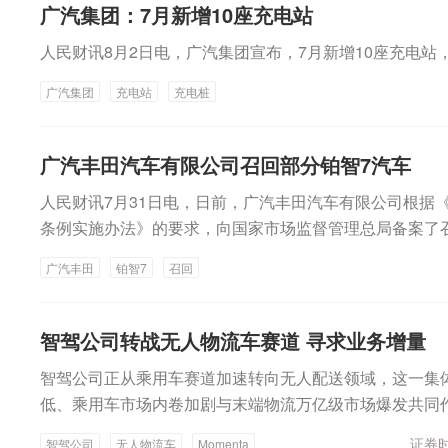
张谁在上升、谁在挣扎的分割图。按照乘联分会推算，7
广汽集团：7月新增10座充电站
金重工：与挪威船东签署约10亿元船舶建造合同金诚信：子
阶段停车检修*ST萃华：控股股东、实控人陈思伟及翠艺
预计达到152万辆，环比下降5.1%，同比下降16.8%。
采矿合同金卡智能：子公司签署约8.9亿元智能燃气表合同
监会立案联创光电：公司及实控人因涉嫌未按规定披露非
人民财讯8月2日电，广汽集团宣布，7月新增10座充电站，
预计在98万辆左右，环比微降，渗透率进一步提升至64.
7亿元采购合同【重大投资】江南新材：拟定增募资不超1
为被立案美力科技：拟定增募资不超5.85亿元 用于智能
业内认为，传统淡季叠加上半年冲量透支，汽车市场正在
广汽集团
充电站
充电桩
配件建设项目等智动力：拟投资约3亿元建设光通信、算力
请获上交所受理永安行：定增申请获上交所审核通过申通
车市的结构性洗牌。众车企必须面对的课题是，随着分化
料产业化等项目博深股份：拟设立合资公司并购买经营性
并撤回申请文件轻纺城：终止工银投资债转股业务矩子科技
年的淘汰赛预演窗口，真的越来越近了。分化明显8月2日
峰环境：全资子公司出资1700万元认购砺思星瀚基金部分
亿元回购股份专项融资支持远望谷：收到金融机构不超90
月新能源汽车产量42.02万辆，销量41.92万辆。今年累计新
广汽丰田汽车有限公司召回部分铂智7汽车
共收到可再生能源补贴资金9.4亿元中金岭南：因发生事故
支持华源控股：获得金融机构不超9000万元回购股票专
辆，同比下降10.54%。7月销量榜单中，零跑汽车成为最大
学：烟台产业园MDI装置停产检修红太阳：子公司南京生
人民财讯7月31日电，日前，广汽丰田汽车有限公司根据
金融机构不超5400万元回购股票专项融资支持力源信息：
付量、同比增长102%的成绩，成为国内首个达成单月超1
检修*ST萃华：控股股东、实控人陈思伟及翠艺投资一致
条例实施办法》的要求，向国家市场监督管理总局备案了召回计
元回购股份专项融资支持津药药业：子公司产品在全国药
业。零跑汽车从2025年开始进入高速发展阶段，增速甚
联创光电：公司及实控人因涉嫌未按规定披露非经营性资
026年6月15日期间生产的部分铂智7纯电动汽车，共计1526
现代：富马酸伏诺拉生获得化学原料药上市申请批准通知
车创始人、董事长兼CEO朱江明在7月销量收官视频中表示：
广汽丰田
铂智7
召回
美力科技：拟定增募资不超5.85亿元 用于智能悬架等项
的部分铂智7纯电动汽车，共计24286辆。
中选第十二批全国药品集中采购恒瑞医药：获得药物临床
辆，我们走了整整6年，过去不敢想的事，今天成了。”原
所受理永安行：定增申请获上交所审核通过申通快递：拟
业：两款药品获得澳大利亚药品GMP符合性证书（e公司
容。零跑形成四大产品系列矩阵，覆盖6万元级到30万元
请文件轻纺城：终止工银投资债转股业务矩子科技：取得金
智驾公司转战无人物流车赛道 寻求业务增量
汽协的人士对记者表示，月销10万辆意味着零跑已经触及
股份专项融资支持远望谷：收到金融机构不超9000万元
零跑外，极氪和埃安等品牌环比也出现逆势上涨。其中，极氪
智驾公司正从乘用车赛道加速转向无人配送领域，这一集
控股：获得金融机构不超9000万元回购股票专项融资支
比增长111%，创历史新高。随着未来趋势受超级电混车
低、乘用车市场内卷加剧与末端物流万亿级市场爆发共同作
不超5400万元回购股票专项融资支持力源信息：取得金融
动，在度过淡季后，极氪会否踏入“4万阵营”，值得关注。
omenta发布消息称，公司旗下Robovan业务（无人货
份专项融资支持津药药业：子公司产品在全国药品集中采
证券时
智驾公司
无人物流车
Momenta
口径）交付‌34987辆，连续数月环比上升。不过，埃安