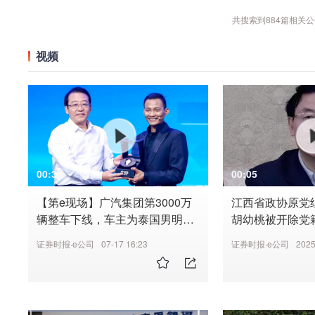
共搜索到
884
篇相关公
视频
00:32
00:05
【第e现场】广汽集团第3000万
江西省政协原党
辆整车下线，车主为泰国男明星
胡幼桃被开除党
托尼·贾
证券时报·e公司
07-17 16:23
证券时报·e公司
2025