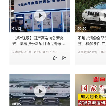
01:12
00:05
【第e现场】国产高端装备新突
不足以清偿全部
破！集智股份新项目通过专家评
整、和解条件 
审
网友：又是一滴时
证券时报·e公司
2025-08-19 15:33
证券时报·e公司
2025
汽菲克
00:05
00:05