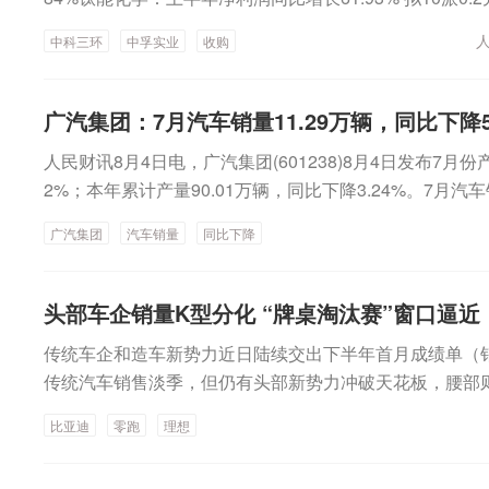
汽集团：7月汽车销量11.29万辆，同比下降5.48%中通客车
润同比增长59.24% 拟10派3元有研新材：上半年净利润同比增
增长12.34%天山生物：7月活畜销售收入588.61万元 同比
中科三环
中孚实业
收购
3元迪普科技：上半年净利润7241.33万元 同比增长38.
7月完成发电量31.64亿千瓦时 同比降低22.93%【热点
4.79亿元 同比增长23.08%今创集团业绩快报：上半年净利润
东、实控人不存在向公司注入资产计划盈峰环境：无人环
4%东方电缆：上半年净利润5.65亿元 同比增长19.41
收比例较小【并购重组】中科三环：拟收购中电磁声控股
广汽集团：7月汽车销量11.29万辆，同比下降5
净利润218.76亿元 同比增长8.09%厚普股份：上半年净利润
合计4.87亿元收购埃斯顿酷卓股权【增减持、回购】熵基科技
人民财讯8月4日电，广汽集团(601238)8月4日发布7月份产
为盈ST迪瑞：上半年净利润759.69万元 同比扭亏为盈
万元回购股份新特电气：拟2500万元—4800万元回购股份
2%；本年累计产量90.01万辆，同比下降3.24%。7月汽车
降10.15%—18.32%禾望电气：上半年净利润1.56亿元 同
3000万元回购股份井松智能：拟1500万元—2000万元
辆，同比增长1.28%。其中，新能源汽车7月销量51520辆
月汽车销量11.29万辆，同比下降5.48%中通客车：7月销售量
00万元—2000万元回购公司股份技源集团：股东拟合计
广汽集团
汽车销量
同比下降
4%天山生物：7月活畜销售收入588.61万元 同比增加102
合同】蜂助手：全资子公司签署算力业务合同大金重工：与
发电量31.64亿千瓦时 同比降低22.93%威胜信息：7月中标
船舶建造合同金诚信：子公司签署约1.15亿美元采矿合同
【热点】3连板德龙汇能：控股股东、实控人不存在向公
头部车企销量K型分化 “牌桌淘汰赛”窗口逼近
9亿元智能燃气表合同智光电气：子公司签订2.17亿元采
无人环卫机器人等业务占整体营收比例较小【并购重组】
合计8096.02万元项目【重大投资】江南新材：拟定增募资
传统车企和造车新势力近日陆续交出下半年首月成绩单（
声控股权埃斯顿：全资子公司拟合计4.87亿元收购埃斯
热模组及配件建设项目等智动力：拟投资约3亿元建设光通
传统汽车销售淡季，但仍有头部新势力冲破天花板，腰部则
熵基科技：拟3000万元—6000万元回购股份新特电气：拟2
子专用材料产业化等项目博深股份：拟设立合资公司并购
有一些车企产销下滑，共同勾勒出行业加速分化的竞争格局
购股份惠云钛业：拟2000万元—3000万元回购股份井松智能
道业务盈峰环境：全资子公司出资1700万元认购砺思星
比亚迪
零跑
理想
源：AI生成比亚迪‌以‌41.9万辆‌断层领跑、‌零跑‌首破‌10万
万元回购公司股份燕麦科技：拟1000万元—2000万元
阳能：7月共收到可再生能源补贴资金9.4亿元中金岭南：
新势力中唯一同比环比均下滑的品牌……这不仅仅是一张
拟合计减持不超3%公司股份【中标合同】蜂助手：全资
产万华化学：烟台产业园MDI装置停产检修红太阳：子公