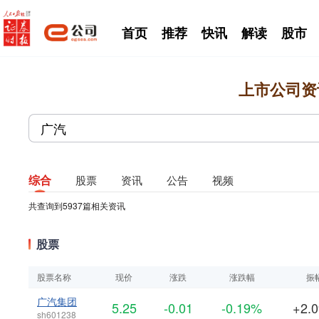
首页
推荐
快讯
解读
股市
上市公司资
综合
股票
资讯
公告
视频
共查询到
5937
篇相关资讯
股票
股票名称
现价
涨跌
涨跌幅
振
广汽集团
5.25
-0.01
-0.19%
+2.
sh601238