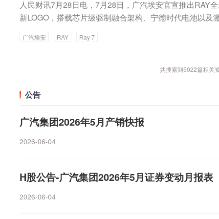
示，今年一季度汽车行业销售利润率降至3.2%，明显低于
人民财讯7月28日电，7月28日，广汽埃安官宣推出RAY
竞争留在牌桌的门票。对此，8月2日，蔚来汽车联合创始
水平，整车厂利润被压缩后压力直接传导至上游智驾供应
新LOGO，搭载芯片级驱制融合架构、宁德时代电池以及
时报记者采访时认为，月销量只是一个维度，更重要的是
领域拓展。对于智驾公司而言，即便技术门槛已被无图方
车均价10万元，月销3万辆可能还没有越过生死线。”秦力
广汽埃安
RAY
Ray 7
商业模式能否跑通。整车企业的密集下场进一步加剧了竞
不该一味求快、一味贪多。不能把自己的团队卷得没有理
领程、吉利远程等均已推出自有Robovan产品，单车整
万）这个台阶。目前蔚来产品均价已开始超过BBA（奔驰
降至2万元左右。政策同样是这一轮集体转向的重要支撑。
共搜索到
5022
篇相关
景下，蔚来的策略一是稳住，二是要往上走，三是有耐心
人配送车全品类的全国性行业标准《智能网联汽车道路测
来，中国整个汽车行业在量和利方面的挑战都在加大。中
范》正式实施，首次明确将物流配送无人车纳入全国统一
公告
示‌，1—6月中国汽车销量同比下降4.1%，面临结构调整
畴，终结了此前各地政策碎片化、权责模糊的行业乱象。
体利润率连续下滑，最新数据是利润率跌至1.5%‌的近十
广汽集团2026年5月产销快报
整体进入存量市场，但一些亮点同步出现。秦力洪将这些
先，纯电成为中国车市第一大动力形式，这会给聚焦纯电
2026-06-04
次，中国汽车出口表现优异，说明中国品牌和技术在全球
术端不断进步，消费者可以花同样的钱体验到更高科技，
数。众车企也在围绕这三个方面推进市场增量掘金，车市
H股公告-广汽集团2026年5月证券变动月报表
峰”的层次感。例如，虽然小鹏汽车7月单月销量落后于零
2026-06-04
量却远远反超。截至2026年上半年，小鹏汽车海外累计交付
制定详细的全球化战略规划，目标是到2030年实现海外销量