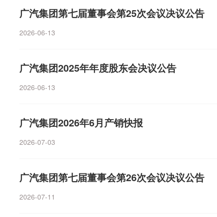
际业务总经理唐志坤表示。前述汽车人士认为，7月的数
广汽集团第七届董事会第25次会议决议公告
考，还在后面。“牌桌上的人会越来越少，而谁将留在牌
里，而在每家企业的技术储备、盈利能力和战略定力之中
2026-06-13
市已经从增量竞争全面转入存量竞争，K型分化会重塑行
竞争逻辑已从价格战转向体系化能力比拼——涵盖研发、
广汽集团2025年年度股东会决议公告
户服务。一场以核心技术、生态整合与体系效率为内核的
（证券时报）
2026-06-13
广汽集团2026年6月产销快报
2026-07-03
广汽集团第七届董事会第26次会议决议公告
2026-07-11