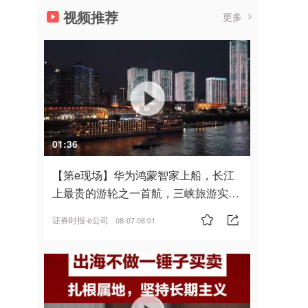
视频推荐
更多
01:36
【第e现场】华为鸿蒙智家上船，长江
上最贵的游轮之一首航，三峡旅游实
现“双旗舰并进”
证券时报·e公司
08-07 08:01