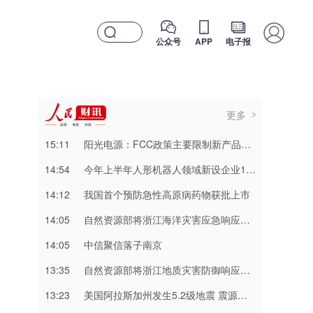
公众号
APP
电子报
更多
15:11
阳光电源：FCC政策主要限制新产品认证 公司目前在美销售的光伏逆变器、储能系统不受影响
14:54
今年上半年人形机器人领域新设企业11.6万户
14:12
我国首个预防急性高原病药物获批上市
14:05
自然资源部将浙江海洋灾害应急响应升级为二级，福建上海海洋灾害应急响应升级为三级
14:05
中信聚信落子南京
13:35
自然资源部将浙江地质灾害防御响应提升至Ⅲ级，对安徽启动Ⅳ级响应
13:23
美国阿拉斯加州发生5.2级地震 震源深度10千米