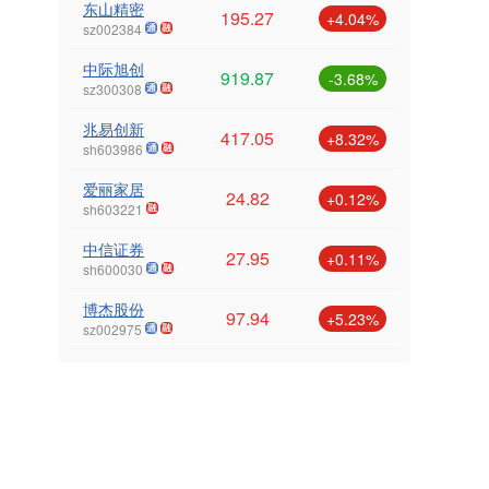
东山精密
195.27
+4.04%
sz002384
中际旭创
919.87
-3.68%
sz300308
兆易创新
417.05
+8.32%
sh603986
爱丽家居
24.82
+0.12%
sh603221
中信证券
27.95
+0.11%
sh600030
博杰股份
97.94
+5.23%
sz002975