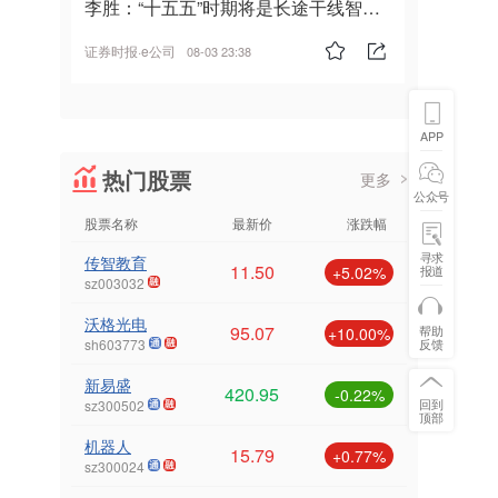
李胜：“十五五”时期将是长途干线智能
驾驶的发展风口
证券时报·e公司
08-03 23:38
APP
热门股票
更多
公众号
股票名称
最新价
涨跌幅
寻求
传智教育
11.50
报道
+5.02%
sz003032
沃格光电
95.07
帮助
+10.00%
反馈
sh603773
新易盛
420.95
-0.22%
回到
sz300502
顶部
机器人
15.79
+0.77%
sz300024