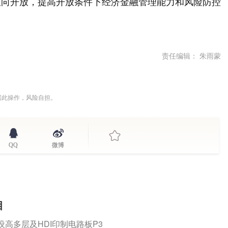
双向开放，提高开放条件下经济金融管理能力和风险防控
责任编辑： 朱雨蒙
据此操作，风险自担。
QQ
微博
目
建设高多层及HDI印制电路板P3