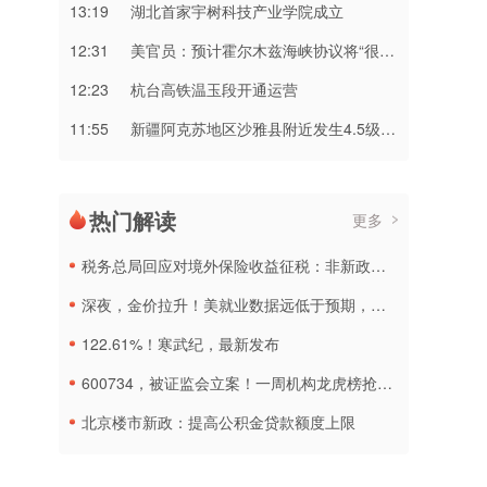
13:19
湖北首家宇树科技产业学院成立
12:31
美官员：预计霍尔木兹海峡协议将“很快达成”
12:23
杭台高铁温玉段开通运营
11:55
新疆阿克苏地区沙雅县附近发生4.5级左右地震
热门解读
更多
税务总局回应对境外保险收益征税：非新政策，无需过度解读
深夜，金价拉升！美就业数据远低于预期，加息或生变
122.61%！寒武纪，最新发布
600734，被证监会立案！一周机构龙虎榜抢筹名单出炉
北京楼市新政：提高公积金贷款额度上限