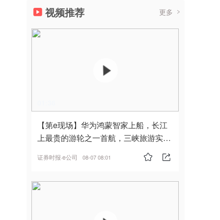
视频推荐
更多
01:36
【第e现场】华为鸿蒙智家上船，长江
上最贵的游轮之一首航，三峡旅游实
现“双旗舰并进”
证券时报·e公司
08-07 08:01