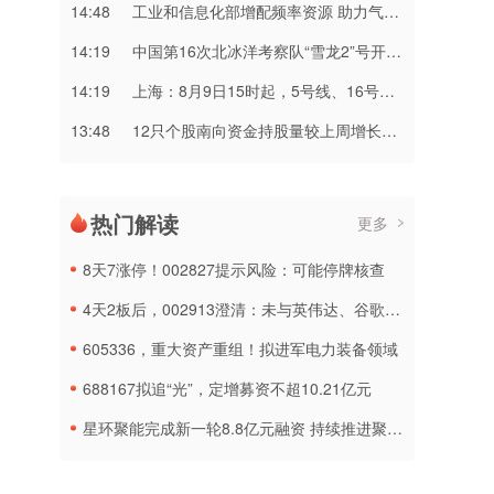
14:48
工业和信息化部增配频率资源 助力气象部门应对极端天气
14:19
中国第16次北冰洋考察队“雪龙2”号开始本次考察冰站调查
14:19
上海：8月9日15时起，5号线、16号线、浦江线全线停运
13:48
12只个股南向资金持股量较上周增长超15%
热门解读
更多
8天7涨停！002827提示风险：可能停牌核查
4天2板后，002913澄清：未与英伟达、谷歌合作，与AMD合作处于送样阶段
605336，重大资产重组！拟进军电力装备领域
688167拟追“光”，定增募资不超10.21亿元
星环聚能完成新一轮8.8亿元融资 持续推进聚变能源工程化