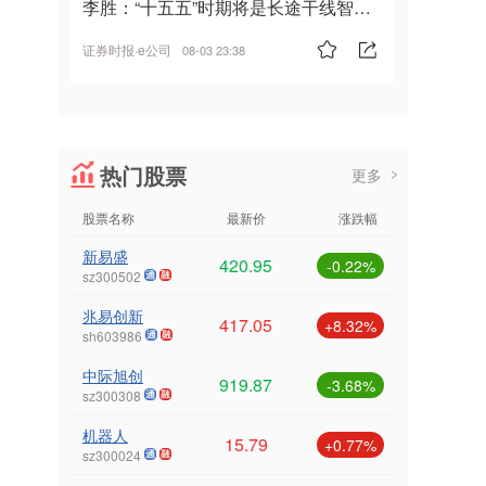
李胜：“十五五”时期将是长途干线智能
驾驶的发展风口
证券时报·e公司
08-03 23:38
热门股票
更多
股票名称
最新价
涨跌幅
新易盛
420.95
-0.22%
sz300502
兆易创新
417.05
+8.32%
sh603986
中际旭创
919.87
-3.68%
sz300308
机器人
15.79
+0.77%
sz300024