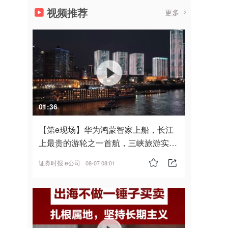
视频推荐
更多
01:36
【第e现场】华为鸿蒙智家上船，长江
上最贵的游轮之一首航，三峡旅游实
现“双旗舰并进”
证券时报·e公司
08-07 08:01