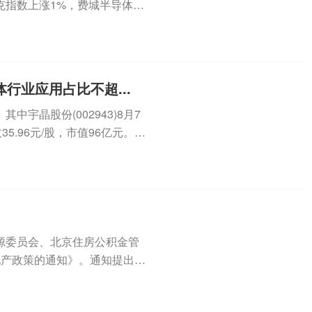
克指数上涨1%，费城半导体指
...
行业应用占比不超...
宇晶股份(002943)8月7
5.96元/股，市值96亿元。8
源委员会、北京住房公积金管
地产政策的通知》。通知提出，
积金...