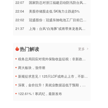
22:07
国家防总对浙江福建启动防汛防台风三级应急响应
22:04
美股存储股走低 SK海力士跌超5%
22:02
冠盛股份：冠盛东驰电池工厂目前已进入全面联机调试工作
21:37
上海：台风“白海豚”或将带来龙卷风等极端影响
热门解读
更多
税务总局回应对境外保险收益征税：非新政策，无需过度解读
两大板块，涨停潮
新规征求意见！125只LOF或终止上市，不影响基金正常投资运作
深夜，金价拉升！美就业数据远低于预期，加息或生变
122.61%！寒武纪，最新发布