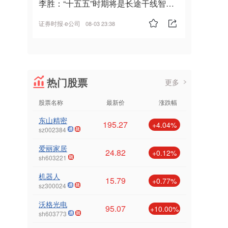
李胜：“十五五”时期将是长途干线智能
驾驶的发展风口
证券时报·e公司
08-03 23:38
热门股票
更多
股票名称
最新价
涨跌幅
东山精密
195.27
+4.04%
sz002384
爱丽家居
24.82
+0.12%
sh603221
机器人
15.79
+0.77%
sz300024
沃格光电
95.07
+10.00%
sh603773