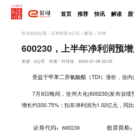
首页
推荐
快讯
解读
股
您当前的位置：
证券时报·e公司
>
解读
>
详情
600230，上半年净利润预
来源：e公司
作者：叶玲珍
2026-07-08 20:05
受益于甲苯二异氰酸酯（TDI）涨价，业
7月8日晚间，沧州大化(600230)发布业
增长约330.75%；扣非净利润为1.02亿元，同比