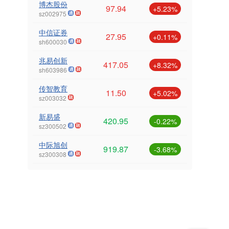
博杰股份
97.94
+5.23%
sz002975
中信证券
27.95
+0.11%
sh600030
兆易创新
417.05
+8.32%
sh603986
传智教育
11.50
+5.02%
sz003032
新易盛
420.95
-0.22%
sz300502
中际旭创
919.87
-3.68%
sz300308