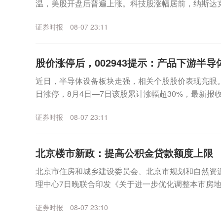
温，美股开盘后普遍上涨。科技股涨幅居前，纳斯达
数走高。个股方面，SpaceX无惧首个解禁期到来，股价
证券时报
08-07 23:11
股价涨停后，002943提示：产品下游半导体
近日，半导体设备板块走强，相关个股股价表现亮眼。其中
日涨停，8月4日—7日该股累计涨幅超30%，最新报收3
月7日晚间，宇晶股份发布股价异动...
证券时报
08-07 23:11
北京楼市新政：提高公积金贷款额度上限
北京市住房和城乡建设委员会、北京市规划和自然资
理中心7日晚联合印发《关于进一步优化调整本市房
适度提高住房公积金最高贷款额度。购房家庭中1人为公
证券时报
08-07 23:10