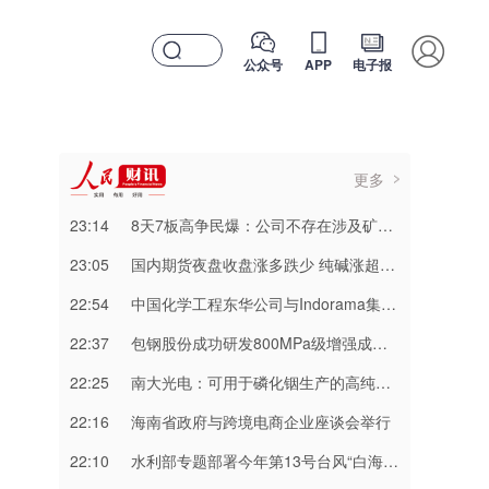
公众号
APP
电子报
更多
23:14
8天7板高争民爆：公司不存在涉及矿山资产注入和重大资产重组的具体计划
23:05
国内期货夜盘收盘涨多跌少 纯碱涨超3%
22:54
中国化学工程东华公司与Indorama集团正式签署安阳清洁制气示范项目EPC合同
22:37
包钢股份成功研发800MPa级增强成形性稀土热轧汽车钢
22:25
南大光电：可用于磷化铟生产的高纯三甲基铟产能目前约为2吨/年
22:16
海南省政府与跨境电商企业座谈会举行
22:10
水利部专题部署今年第13号台风“白海豚” 暴雨洪水防御工作