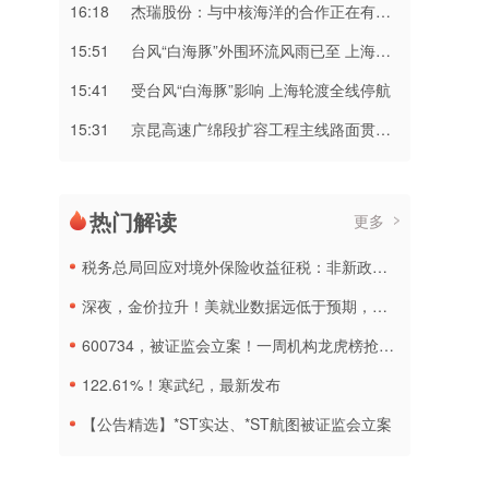
16:18
杰瑞股份：与中核海洋的合作正在有序推进中
15:51
台风“白海豚”外围环流风雨已至 上海浙江局地将有特大暴雨
15:41
受台风“白海豚”影响 上海轮渡全线停航
15:31
京昆高速广绵段扩容工程主线路面贯通过半
热门解读
更多
税务总局回应对境外保险收益征税：非新政策，无需过度解读
深夜，金价拉升！美就业数据远低于预期，加息或生变
600734，被证监会立案！一周机构龙虎榜抢筹名单出炉
122.61%！寒武纪，最新发布
【公告精选】*ST实达、*ST航图被证监会立案