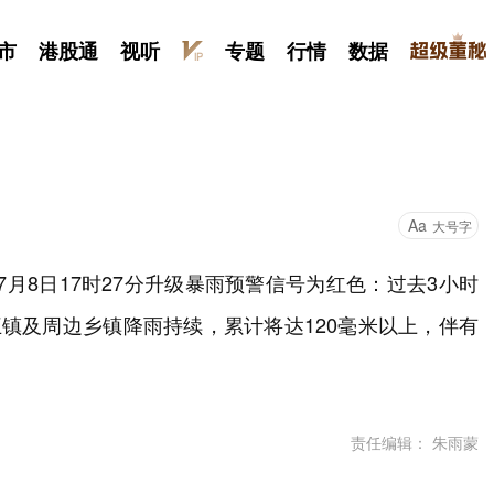
市
港股通
视听
专题
行情
数据
Aa
大号字
7月8日17时27分升级暴雨预警信号为红色：过去3小时
王镇及周边乡镇降雨持续，累计将达120毫米以上，伴有
责任编辑： 朱雨蒙