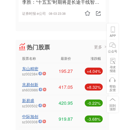
李胜：“十五五”时期将是长途干线智能
驾驶的发展风口
证券时报·e公司
08-03 23:38
APP
热门股票
更多
公众号
股票名称
最新价
涨跌幅
寻求
东山精密
195.27
报道
+4.04%
sz002384
兆易创新
417.05
帮助
+8.32%
反馈
sh603986
新易盛
420.95
-0.22%
回到
sz300502
顶部
中际旭创
919.87
-3.68%
sz300308