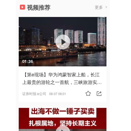
视频推荐
更多
01:36
【第e现场】华为鸿蒙智家上船，长江
上最贵的游轮之一首航，三峡旅游实
现“双旗舰并进”
证券时报·e公司
08-07 08:01