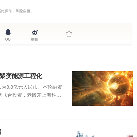
据此操作，风险自担。
QQ
微博
进聚变能源工程化
为8.8亿元人民币。本轮融资
构联合投资，老股东上海科创
...
目