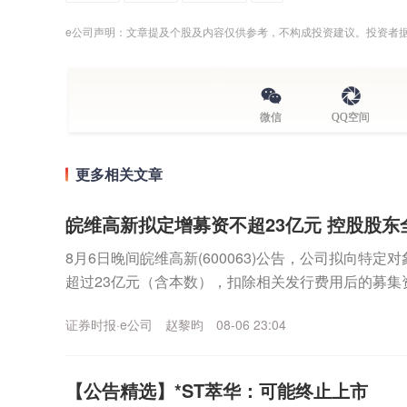
e公司声明：文章提及个股及内容仅供参考，不构成投资建议。投资者
微信
QQ空间
更多相关文章
皖维高新拟定增募资不超23亿元 控股股东
8月6日晚间皖维高新(600063)公告，公司拟向特
超过23亿元（含本数），扣除相关发行费用后的募集资
乙烯法功能性聚乙烯醇树脂项目、年产30...
证券时报·e公司
赵黎昀
08-06 23:04
【公告精选】*ST萃华：可能终止上市