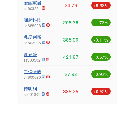
爱丽家居
24.79
+9.98%
sh603221
澜起科技
208.36
-1.72%
sh688008
兆易创新
385.00
-0.11%
sh603986
新易盛
421.87
-0.57%
sz300502
中信证券
27.92
-0.92%
sh600030
德明利
388.25
+0.52%
sz001309