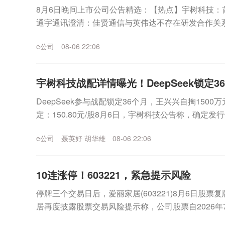
8月6日晚间上市公司公告精选：【热点】宇树科技：首次
通宇通讯澄清：佳贤通信与英伟达不存在研发合作关系
信磷化铟”等相关业务情况。宝鼎科技：公司电...
e公司
08-06 22:06
宇树科技战配详情曝光！DeepSeek锁定36
DeepSeek参与战配锁定36个月，王兴兴自掏150
定：150.80元/股8月6日，宇树科技公告称，确定发行
股本计算，宇树科技发行价对应...
e公司
聂英好 胡华雄
08-06 22:06
10连涨停！603221，紧急提示风险
停牌三个交易日后，爱丽家居(603221)8月6日股
居再度披露股票交易风险提示称，公司股票自2026年7
交易日涨停，连续发生4次股票交易异...