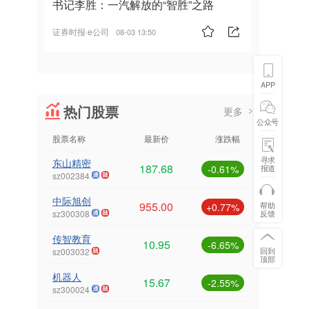
书记李胜：一汽解放的“智胜”之路
证券时报·e公司
08-03 13:50
APP
热门股票
更多
公众号
股票名称
最新价
涨跌幅
寻求
东山精密
187.68
报道
-0.61%
sz002384
中际旭创
955.00
帮助
+0.77%
反馈
sz300308
传智教育
10.95
-6.65%
回到
sz003032
顶部
机器人
15.67
-2.55%
sz300024