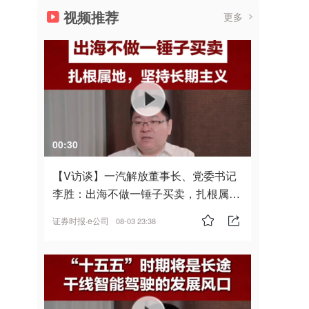
视频推荐
更多
00:30
【V访谈】一汽解放董事长、党委书记
李胜：出海不做一锤子买卖，扎根属
地，坚持长期主义
证券时报·e公司
08-03 23:38