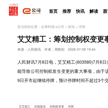
首页
推荐
快讯
解读
股
您当前的位置：
证券时报·e公司
>
快讯
>
详情
艾艾精工：筹划控制权变更
来源：人民财讯
作者：周映彤
2026-07-08 19:44
人民财讯7月8日电，艾艾精工(603580)7
能导致公司控制权发生变更的重大事项，由于
9日开市起继续停牌，预计停牌时间不超过3个
艾艾精工
控股股东
控制权变更
停牌