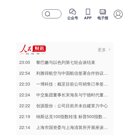
公众号
APP
电子报
更多
23:00
黎巴嫩与以色列第七轮会谈结束
22:54
利雅得航空与中国航信签署合作协议加强互联互通
22:33
一博科技：截至目前公司销售订单签单金额同比增长超过70%
22:24
中交集团董事长宋海良与宁德时代董事长曾毓群举行会谈
22:22
创源股份：公司目前并未自建算力中心
22:19
纳斯达克100指数转涨 标普500指数涨0.2%
22:14
上海市国资委与上海清算所开展座谈交流