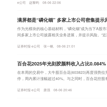
e公司
赵黎昀
08-06 22:06
满屏都是“磷化铟” 多家上市公司密集提示
作为光模块的核心基础材料，“磷化铟”成为当下A股市
间多家上市公司披露相关业务进展，并提示风险。“
经营环境未发生重大变化。”云南锗业(002428...
证券时报·e公司
张一帆
08-06 21:01
百合花2025年光刻胶颜料收入占比0.084% 
在本周的交易中，大牛股百合花(603823)再度强势
停，周内累计涨幅超过40%。与之同时，百合花控股
股”）则提前两个月完成减持计划，合计套现约...
证券时报·e公司
唐强
08-06 20:46