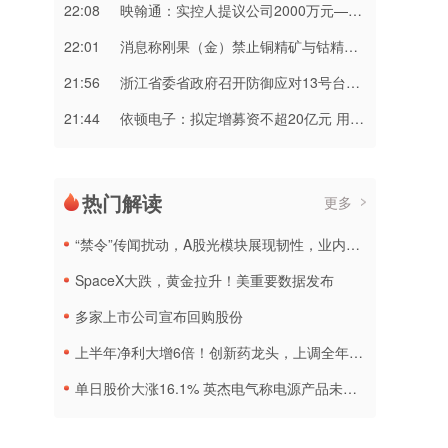
22:08
映翰通：实控人提议公司2000万元—3000万元回购股份
22:01
消息称刚果（金）禁止铜精矿与钴精矿出口 上市公司回应
21:56
浙江省委省政府召开防御应对13号台风“白海豚”工作部署会议
21:44
依顿电子：拟定增募资不超20亿元 用于高端印制电路板等项目
热门解读
更多
“禁令”传闻扰动，A股光模块展现韧性，业内人士：预计落地难度大
SpaceX大跌，黄金拉升！美重要数据发布
多家上市公司宣布回购股份
上半年净利大增6倍！创新药龙头，上调全年营收预测
单日股价大涨16.1% 英杰电气称电源产品未直接配套太空光伏