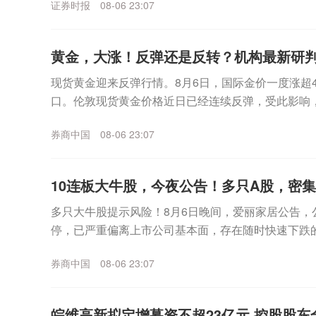
证券时报
08-06 23:07
黄金，大涨！反弹还是反转？机构最新研
现货黄金迎来反弹行情。8月6日，国际金价一度涨超4%
口。伦敦现货黄金价格近日已经连续反弹，受此影响，
日盘中继续冲高，已经逼近930元/克。更早之...
券商中国
08-06 23:07
10连板大牛股，今夜公告！多只A股，密
多只大牛股提示风险！8月6日晚间，爱丽家居公告，
停，已严重偏离上市公司基本面，存在随时快速下跌
上涨，公司可能再次申请停牌核查。同日晚间，博杰股份
券商中国
08-06 23:07
皖维高新拟定增募资不超23亿元 控股股东