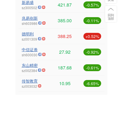
新易盛
421.87
-0.57%
sz300502
回到
兆易创新
顶部
385.00
-0.11%
sh603986
德明利
388.25
+0.52%
sz001309
中信证券
27.92
-0.92%
sh600030
东山精密
187.68
-0.61%
sz002384
传智教育
10.95
-6.65%
sz003032