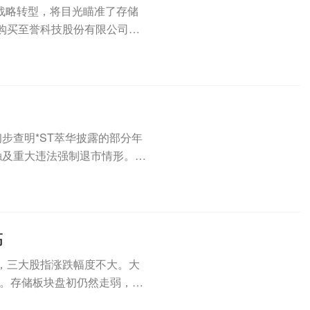
求战略转型，将目光瞄准了存储
购买至誉科技股份有限公司
已初步查明*ST萃华披露的部分年
触及重大违法强制退市情形。此
高
，三大股指涨跌幅度不大。大
。存储板块盘初仍然走弱，SK
..