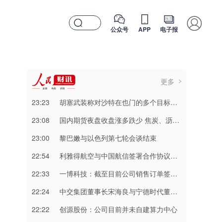
公众号
APP
电子报
更多
23:23
胡塞武装称对沙特在也门的多个目标实施打击
23:08
国内期货夜盘收盘涨多跌少 焦炭、沥青涨超2%
23:00
黎巴嫩与以色列第七轮会谈结束
22:54
利雅得航空与中国航信签署合作协议加强互联互通
22:33
一博科技：截至目前公司销售订单签单金额同比增长超过70%
22:24
中交集团董事长宋海良与宁德时代董事长曾毓群举行会谈
22:22
创源股份：公司目前并未自建算力中心