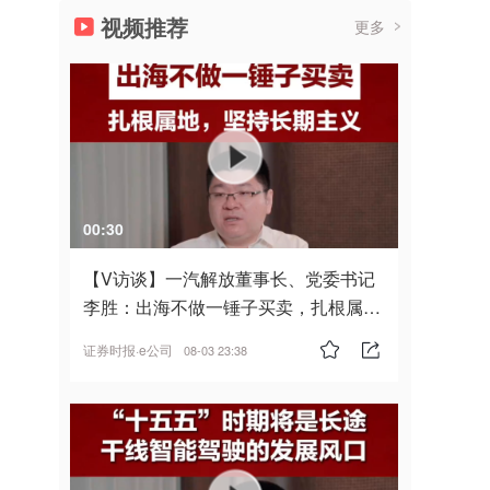
视频推荐
更多
00:30
【V访谈】一汽解放董事长、党委书记
李胜：出海不做一锤子买卖，扎根属
地，坚持长期主义
证券时报·e公司
08-03 23:38