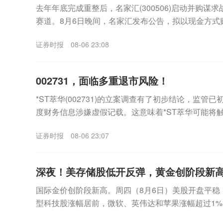
去年年底完成重整后，名家汇(300506)启动并购谋
赛道。8月6日晚间，名家汇发布公告，拟以现金方式
（以下简称“至誉科技”）不超过26.19%股份，...
证券时报
08-06 23:08
002731，面临多重退市风险！
*ST萃华(002731)的立案调查有了初步结论，监管
度财务信息涉嫌虚假记载。这意味着*ST萃华可能将
外，公司市值也已跌破5亿元上市门槛，市...
证券时报
08-06 23:07
深夜！美存储股低开反弹，黄金创阶段新
国际金价创阶段新高。周四（8月6日）美股开盘平稳
型科技股涨幅居前，微软、英伟达和苹果涨幅超过1%
海力士跌幅一度超过6%，不过盘中该板块企稳拉升，美.