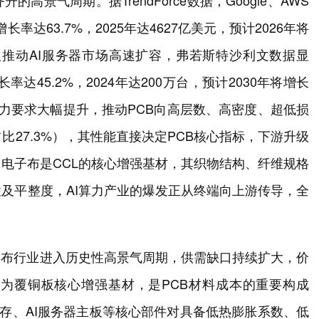
景气周期。据TrendForce数据，Google、AWS
长率达63.7%，2025年达4627亿美元，预计2026年将
入推动AI服务器市场高速扩容，弗若斯特沙利文数据显
长率达45.2%，2024年达200万台，预计2030年将增长
能力要求大幅提升，推动PCB向高层数、高密度、超低损
比27.3%），其性能直接决定PCB核心指标，下游升级
。电子布是CCL的核心增强基材，其织物结构、纤维规格
性及平整度，AI算力产业的爆发正从终端向上游传导，全
。
子布行业进入历史性高景气周期，供需缺口持续扩大，价
为覆铜板核心增强基材，是PCB材料成本的重要构成
速内存、AI服务器主板等核心部件对具备低热膨胀系数、低