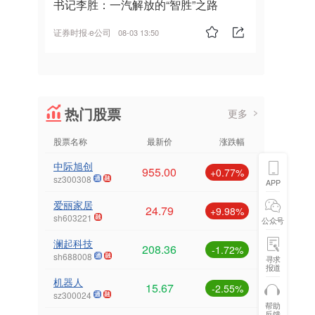
书记李胜：一汽解放的“智胜”之路
证券时报·e公司
08-03 13:50
热门股票
更多
股票名称
最新价
涨跌幅
中际旭创
955.00
+0.77%
sz300308
APP
爱丽家居
24.79
+9.98%
sh603221
公众号
澜起科技
208.36
-1.72%
sh688008
寻求
报道
机器人
15.67
-2.55%
sz300024
帮助
反馈