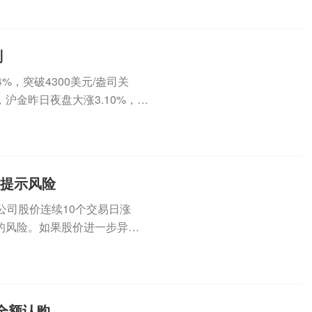
判
，突破4300美元/盎司关
沪金昨日夜盘大涨3.10%，今
集提示风险
公司股价连续10个交易日涨
的风险。如果股价进一步异常
（3...
全额认购