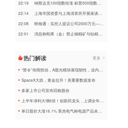
22:19
纳斯达克100指数转涨 标普500指数涨0.2%
22:14
上海市国资委与上海清算所开展座谈交流
22:08
映翰通：实控人提议公司2000万元—3000万元回购股份
22:01
消息称刚果（金）禁止铜精矿与钴精矿出口 上市公司回应
热门解读
更多
“禁令”传闻扰动，A股光模块展现韧性，业内人士：预计落地难度大
SpaceX大跌，黄金拉升！美重要数据发布
多家上市公司宣布回购股份
上半年净利大增6倍！创新药龙头，上调全年营收预测
单日股价大涨16.1% 英杰电气称电源产品未直接配套太空光伏