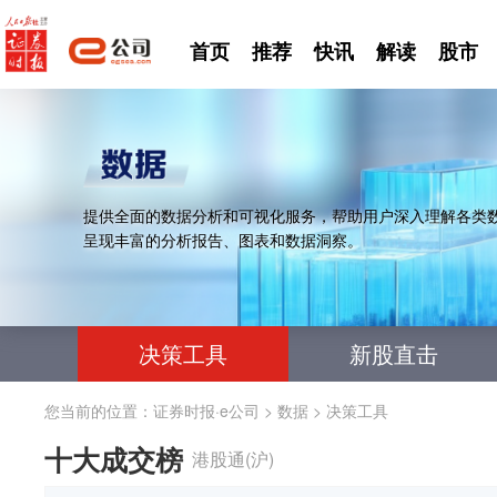
首页
推荐
快讯
解读
股市
提供全面的数据分析和可视化服务，帮助用户深入理解各类
呈现丰富的分析报告、图表和数据洞察。
决策工具
新股直击
您当前的位置：
证券时报·e公司
>
数据
>
决策工具
十大成交榜
港股通(沪)